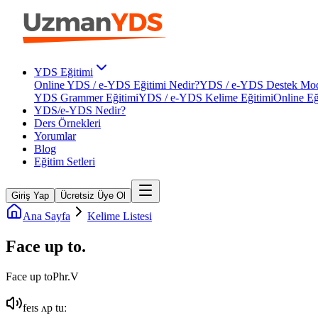
YDS Eğitimi
Online YDS / e-YDS Eğitimi Nedir?
YDS / e-YDS Destek Mod
YDS Grammer Eğitimi
YDS / e-YDS Kelime Eğitimi
Online Eğ
YDS/e-YDS Nedir?
Ders Örnekleri
Yorumlar
Blog
Eğitim Setleri
Giriş Yap
Ücretsiz Üye Ol
Ana Sayfa
Kelime Listesi
Face up to
.
Face up to
Phr.V
feɪs ʌp tuː