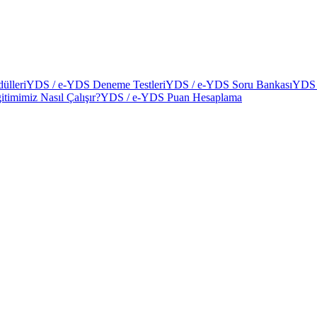
ülleri
YDS / e-YDS Deneme Testleri
YDS / e-YDS Soru Bankası
YDS 
itimimiz Nasıl Çalışır?
YDS / e-YDS Puan Hesaplama