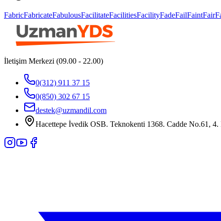
Fabric
Fabricate
Fabulous
Facilitate
Facilities
Facility
Fade
Fail
Faint
Fair
F
İletişim Merkezi (09.00 - 22.00)
0(312) 911 37 15
0(850) 302 67 15
destek@uzmandil.com
Hacettepe İvedik OSB. Teknokenti 1368. Cadde No.61, 4