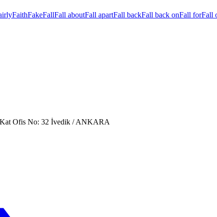
airly
Faith
Fake
Fall
Fall about
Fall apart
Fall back
Fall back on
Fall for
Fall 
. Kat Ofis No: 32 İvedik / ANKARA