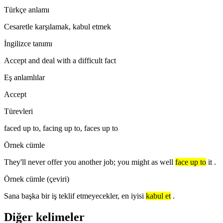
Türkçe anlamı
Cesaretle karşılamak, kabul etmek
İngilizce tanımı
Accept and deal with a difficult fact
Eş anlamlılar
Accept
Türevleri
faced up to, facing up to, faces up to
Örnek cümle
They'll never offer you another job; you might as well
face up to
it .
Örnek cümle (çeviri)
Sana başka bir iş teklif etmeyecekler, en iyisi
kabul et
.
Diğer kelimeler