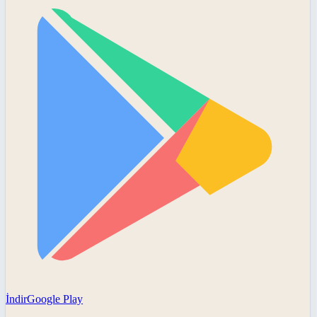
İndir
Google Play