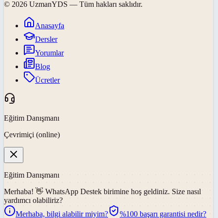
©
2026
UzmanYDS
— Tüm hakları saklıdır.
Anasayfa
Dersler
Yorumlar
Blog
Ücretler
Eğitim Danışmanı
Çevrimiçi (online)
Eğitim Danışmanı
Merhaba! 👋
WhatsApp Destek
birimine hoş geldiniz. Size nasıl
yardımcı olabiliriz?
Merhaba, bilgi alabilir miyim?
%100 başarı garantisi nedir?