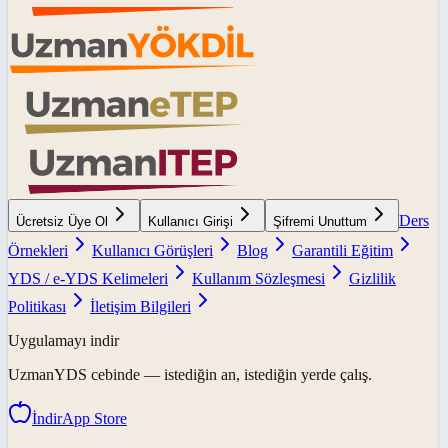
Ders
Ücretsiz Üye Ol
Kullanıcı Girişi
Şifremi Unuttum
Örnekleri
Kullanıcı Görüşleri
Blog
Garantili Eğitim
YDS / e-YDS Kelimeleri
Kullanım Sözleşmesi
Gizlilik
Politikası
İletişim Bilgileri
Uygulamayı indir
UzmanYDS
cebinde — istediğin an, istediğin yerde çalış.
İndir
App Store