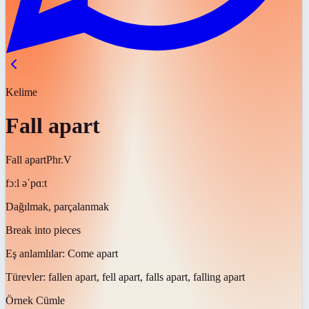
Kelime
Fall apart
Fall apart
Phr.V
fɔːl əˈpɑːt
Dağılmak, parçalanmak
Break into pieces
Eş anlamlılar:
Come apart
Türevler:
fallen apart, fell apart, falls apart, falling apart
Örnek Cümle