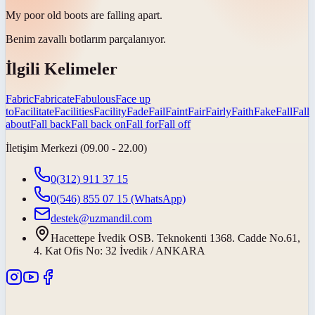
My poor old boots are
falling apart
.
Benim zavallı botlarım
parçalanıyor
.
İlgili Kelimeler
Fabric
Fabricate
Fabulous
Face up
to
Facilitate
Facilities
Facility
Fade
Fail
Faint
Fair
Fairly
Faith
Fake
Fall
Fall
about
Fall back
Fall back on
Fall for
Fall off
İletişim Merkezi (09.00 - 22.00)
0(312) 911 37 15
0(546) 855 07 15
(WhatsApp)
destek@uzmandil.com
Hacettepe İvedik OSB. Teknokenti 1368. Cadde No.61,
4. Kat Ofis No: 32 İvedik / ANKARA