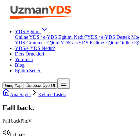
YDS Eğitimi
Online YDS / e-YDS Eğitimi Nedir?
YDS / e-YDS Destek Mod
YDS Grammer Eğitimi
YDS / e-YDS Kelime Eğitimi
Online Eğ
YDS/e-YDS Nedir?
Ders Örnekleri
Yorumlar
Blog
Eğitim Setleri
Giriş Yap
Ücretsiz Üye Ol
Ana Sayfa
Kelime Listesi
Fall back
.
Fall back
Phr.V
fɔːl bæk