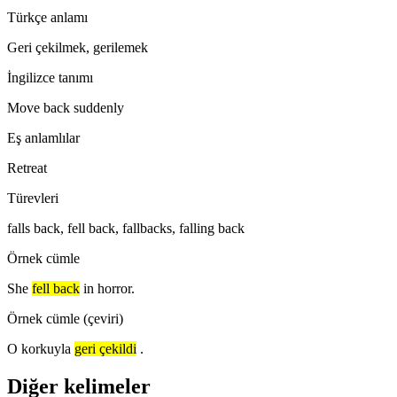
Türkçe anlamı
Geri çekilmek, gerilemek
İngilizce tanımı
Move back suddenly
Eş anlamlılar
Retreat
Türevleri
falls back, fell back, fallbacks, falling back
Örnek cümle
She
fell back
in horror.
Örnek cümle (çeviri)
O korkuyla
geri çekildi
.
Diğer kelimeler