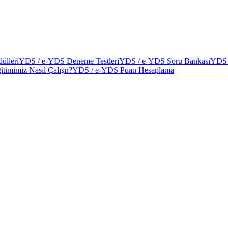
ülleri
YDS / e-YDS Deneme Testleri
YDS / e-YDS Soru Bankası
YDS 
itimimiz Nasıl Çalışır?
YDS / e-YDS Puan Hesaplama