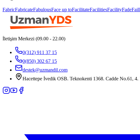
Fabric
Fabricate
Fabulous
Face up to
Facilitate
Facilities
Facility
Fade
Fail
İletişim Merkezi (09.00 - 22.00)
0(312) 911 37 15
0(850) 302 67 15
destek@uzmandil.com
Hacettepe İvedik OSB. Teknokenti 1368. Cadde No.61, 4