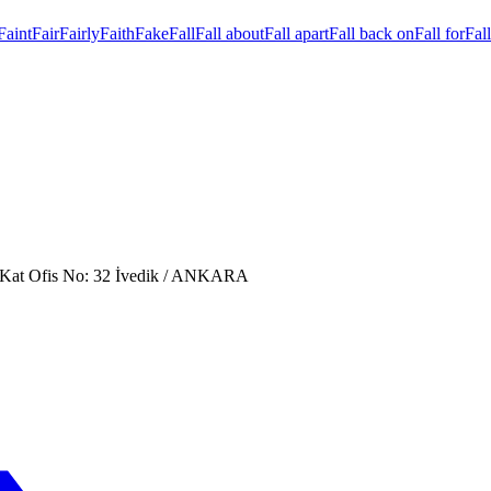
Faint
Fair
Fairly
Faith
Fake
Fall
Fall about
Fall apart
Fall back on
Fall for
Fall
. Kat Ofis No: 32 İvedik / ANKARA