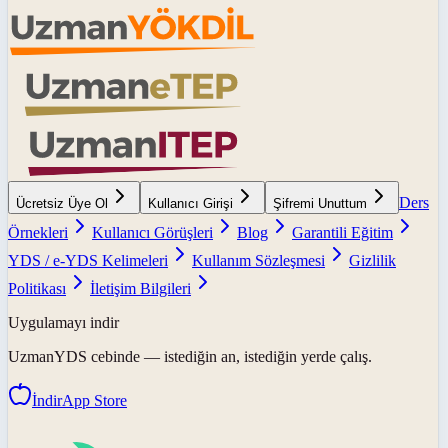
Ders
Ücretsiz Üye Ol
Kullanıcı Girişi
Şifremi Unuttum
Örnekleri
Kullanıcı Görüşleri
Blog
Garantili Eğitim
YDS / e-YDS Kelimeleri
Kullanım Sözleşmesi
Gizlilik
Politikası
İletişim Bilgileri
Uygulamayı indir
UzmanYDS
cebinde — istediğin an, istediğin yerde çalış.
İndir
App Store