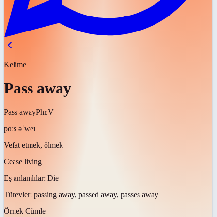
Kelime
Pass away
Pass away
Phr.V
pɑːs əˈweɪ
Vefat etmek, ölmek
Cease living
Eş anlamlılar:
Die
Türevler:
passing away, passed away, passes away
Örnek Cümle