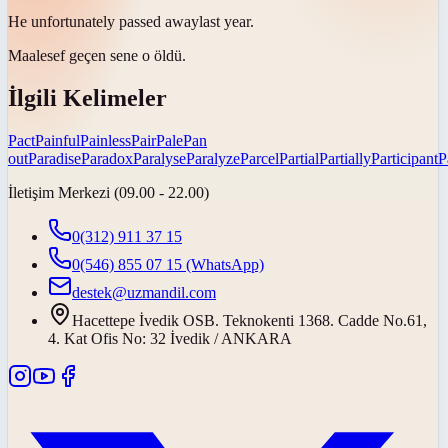
He unfortunately
passed away
last year.
Maalesef geçen sene o
öldü
.
İlgili Kelimeler
Pact
Painful
Painless
Pair
Pale
Pan
out
Paradise
Paradox
Paralyse
Paralyze
Parcel
Partial
Partially
Participant
P
İletişim Merkezi (09.00 - 22.00)
0(312) 911 37 15
0(546) 855 07 15
(WhatsApp)
destek@uzmandil.com
Hacettepe İvedik OSB. Teknokenti 1368. Cadde No.61,
4. Kat Ofis No: 32 İvedik / ANKARA