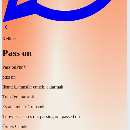
Kelime
Pass on
Pass on
Phr.V
pɑːs ɒn
İletmek, transfer etmek, aktarmak
Transfer, transmit
Eş anlamlılar:
Transmit
Türevler:
passes on, passing on, passed on
Örnek Cümle