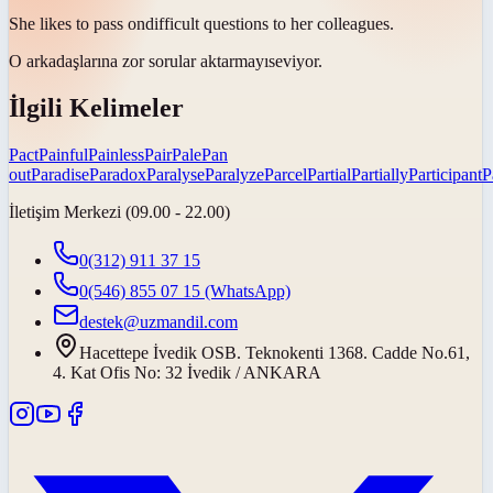
She likes to
pass on
difficult questions to her colleagues.
O arkadaşlarına zor sorular
aktarmayı
seviyor.
İlgili Kelimeler
Pact
Painful
Painless
Pair
Pale
Pan
out
Paradise
Paradox
Paralyse
Paralyze
Parcel
Partial
Partially
Participant
P
İletişim Merkezi (09.00 - 22.00)
0(312) 911 37 15
0(546) 855 07 15
(WhatsApp)
destek@uzmandil.com
Hacettepe İvedik OSB. Teknokenti 1368. Cadde No.61,
4. Kat Ofis No: 32 İvedik / ANKARA