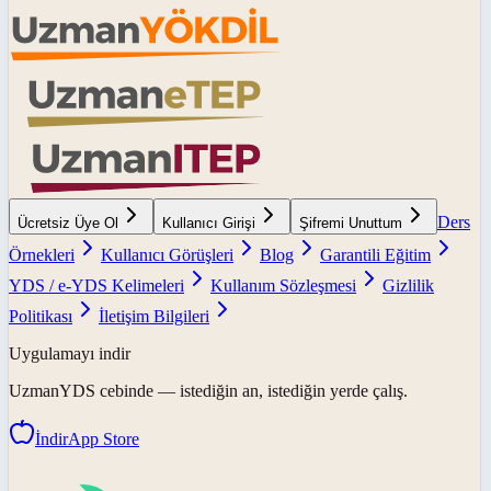
Ders
Ücretsiz Üye Ol
Kullanıcı Girişi
Şifremi Unuttum
Örnekleri
Kullanıcı Görüşleri
Blog
Garantili Eğitim
YDS / e-YDS Kelimeleri
Kullanım Sözleşmesi
Gizlilik
Politikası
İletişim Bilgileri
Uygulamayı indir
UzmanYDS
cebinde — istediğin an, istediğin yerde çalış.
İndir
App Store