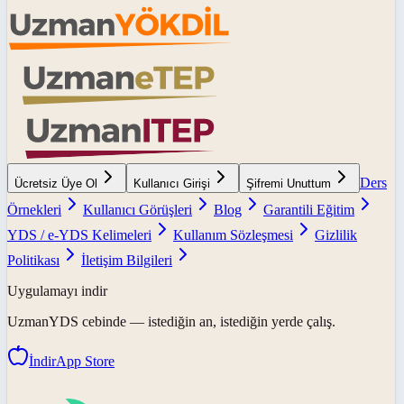
Ders
Ücretsiz Üye Ol
Kullanıcı Girişi
Şifremi Unuttum
Örnekleri
Kullanıcı Görüşleri
Blog
Garantili Eğitim
YDS / e-YDS Kelimeleri
Kullanım Sözleşmesi
Gizlilik
Politikası
İletişim Bilgileri
Uygulamayı indir
UzmanYDS
cebinde — istediğin an, istediğin yerde çalış.
İndir
App Store