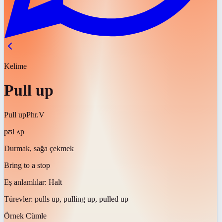
Kelime
Pull up
Pull up
Phr.V
pʊl ʌp
Durmak, sağa çekmek
Bring to a stop
Eş anlamlılar:
Halt
Türevler:
pulls up, pulling up, pulled up
Örnek Cümle