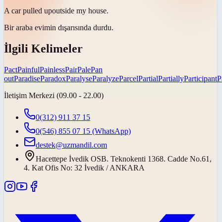
A car
pulled up
outside my house.
Bir araba evimin dışarısında
durdu
.
İlgili Kelimeler
Pact
Painful
Painless
Pair
Pale
Pan
out
Paradise
Paradox
Paralyse
Paralyze
Parcel
Partial
Partially
Participant
P
İletişim Merkezi (09.00 - 22.00)
0(312) 911 37 15
0(546) 855 07 15
(WhatsApp)
destek@uzmandil.com
Hacettepe İvedik OSB. Teknokenti 1368. Cadde No.61,
4. Kat Ofis No: 32 İvedik / ANKARA