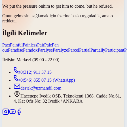
We put the
pressure on
him to get him to come, but he refused.
Onun gelmesini sağlamak için üzerine
baskı uyguladık
, ama o
reddetti.
İlgili Kelimeler
Pact
Painful
Painless
Pair
Pale
Pan
out
Paradise
Paradox
Paralyse
Paralyze
Parcel
Partial
Partially
Participant
P
İletişim Merkezi (09.00 - 22.00)
0(312) 911 37 15
0(546) 855 07 15
(WhatsApp)
destek@uzmandil.com
Hacettepe İvedik OSB. Teknokenti 1368. Cadde No.61,
4. Kat Ofis No: 32 İvedik / ANKARA