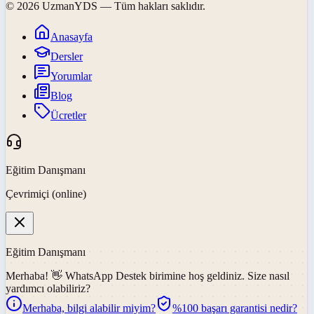
©
2026
UzmanYDS
— Tüm hakları saklıdır.
Anasayfa
Dersler
Yorumlar
Blog
Ücretler
Eğitim Danışmanı
Çevrimiçi (online)
Eğitim Danışmanı
Merhaba! 👋
WhatsApp Destek
birimine hoş geldiniz. Size nasıl
yardımcı olabiliriz?
Merhaba, bilgi alabilir miyim?
%100 başarı garantisi nedir?