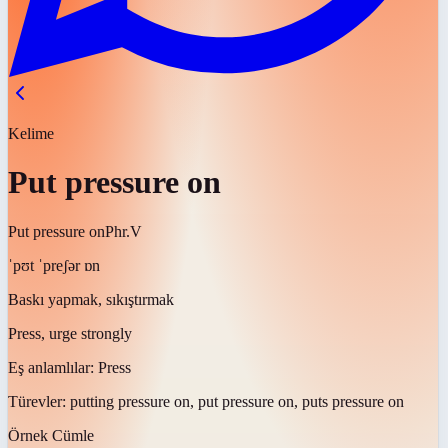
Kelime
Put pressure on
Put pressure on
Phr.V
ˈpʊt ˈpreʃər ɒn
Baskı yapmak, sıkıştırmak
Press, urge strongly
Eş anlamlılar:
Press
Türevler:
putting pressure on, put pressure on, puts pressure on
Örnek Cümle