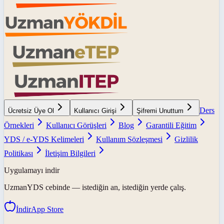
Ders
Ücretsiz Üye Ol
Kullanıcı Girişi
Şifremi Unuttum
Örnekleri
Kullanıcı Görüşleri
Blog
Garantili Eğitim
YDS / e-YDS Kelimeleri
Kullanım Sözleşmesi
Gizlilik
Politikası
İletişim Bilgileri
Uygulamayı indir
UzmanYDS
cebinde — istediğin an, istediğin yerde çalış.
İndir
App Store