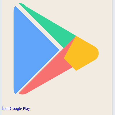
İndir
Google Play