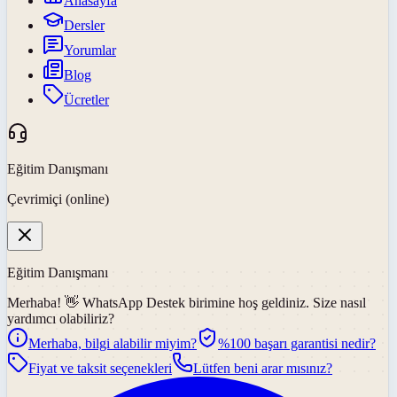
Anasayfa
Dersler
Yorumlar
Blog
Ücretler
Eğitim Danışmanı
Çevrimiçi (online)
Eğitim Danışmanı
Merhaba! 👋
WhatsApp Destek
birimine hoş geldiniz. Size nasıl
yardımcı olabiliriz?
Merhaba, bilgi alabilir miyim?
%100 başarı garantisi nedir?
Fiyat ve taksit seçenekleri
Lütfen beni arar mısınız?