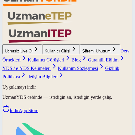
Ders
Ücretsiz Üye Ol
Kullanıcı Girişi
Şifremi Unuttum
Örnekleri
Kullanıcı Görüşleri
Blog
Garantili Eğitim
YDS / e-YDS Kelimeleri
Kullanım Sözleşmesi
Gizlilik
Politikası
İletişim Bilgileri
Uygulamayı indir
UzmanYDS
cebinde — istediğin an, istediğin yerde çalış.
İndir
App Store