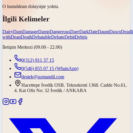
O hastalıktan
dolayı
işte yoktu.
İlgili Kelimeler
Dairy
Dam
Damage
Damp
Dangerous
Dare
Dark
Date
Daunt
Dawn
Deadl
with
Dean
Death
Debatable
Debate
Debit
Debris
İletişim Merkezi (09.00 - 22.00)
0(312) 911 37 15
0(546) 855 07 15
(WhatsApp)
destek@uzmandil.com
Hacettepe İvedik OSB. Teknokenti 1368. Cadde No.61,
4. Kat Ofis No: 32 İvedik / ANKARA