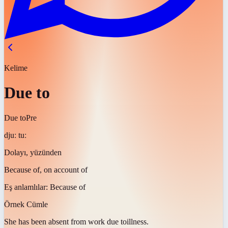
Kelime
Due to
Due to
Pre
djuː tuː
Dolayı, yüzünden
Because of, on account of
Eş anlamlılar:
Because of
Örnek Cümle
She has been absent from work
due to
illness.