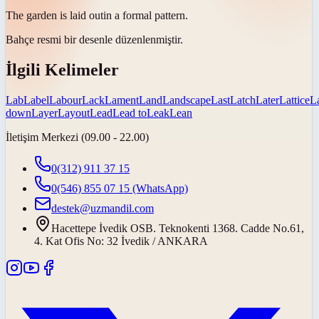
The garden is
laid out
in a formal pattern.
Bahçe resmi bir desenle
düzenlenmiştir
.
İlgili Kelimeler
Lab
Label
Labour
Lack
Lament
Land
Landscape
Last
Latch
Later
Lattice
L
down
Layer
Layout
Lead
Lead to
Leak
Lean
İletişim Merkezi (09.00 - 22.00)
0(312) 911 37 15
0(546) 855 07 15
(WhatsApp)
destek@uzmandil.com
Hacettepe İvedik OSB. Teknokenti 1368. Cadde No.61,
4. Kat Ofis No: 32 İvedik / ANKARA