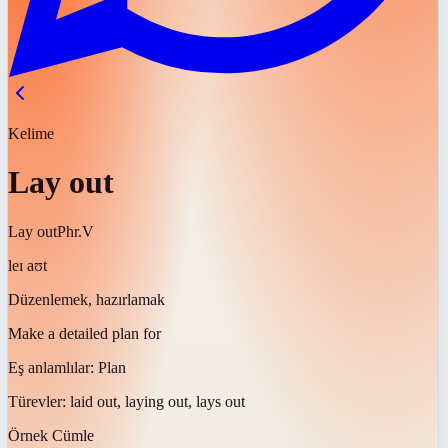
Kelime
Lay out
Lay out
Phr.V
leɪ aʊt
Düzenlemek, hazırlamak
Make a detailed plan for
Eş anlamlılar:
Plan
Türevler:
laid out, laying out, lays out
Örnek Cümle