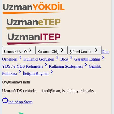
Ders
Ücretsiz Üye Ol
Kullanıcı Girişi
Şifremi Unuttum
Örnekleri
Kullanıcı Görüşleri
Blog
Garantili Eğitim
YDS / e-YDS Kelimeleri
Kullanım Sözleşmesi
Gizlilik
Politikası
İletişim Bilgileri
Uygulamayı indir
UzmanYDS
cebinde — istediğin an, istediğin yerde çalış.
İndir
App Store