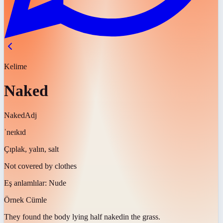
Kelime
Naked
Naked
Adj
ˈneɪkɪd
Çıplak, yalın, salt
Not covered by clothes
Eş anlamlılar:
Nude
Örnek Cümle
They found the body lying half
naked
in the grass.