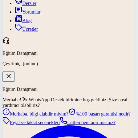
Dersler
Yorumlar
Blog
Ücretler
Eğitim Danışmanı
Çevrimiçi (online)
Eğitim Danışmanı
Merhaba! 👋
WhatsApp Destek
birimine hoş geldiniz. Size nasıl
yardımcı olabiliriz?
Merhaba, bilgi alabilir miyim?
%100 başarı garantisi nedir?
Fiyat ve taksit seçenekleri
Lütfen beni arar mısınız?