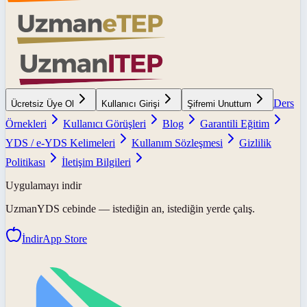
Ders
Ücretsiz Üye Ol
Kullanıcı Girişi
Şifremi Unuttum
Örnekleri
Kullanıcı Görüşleri
Blog
Garantili Eğitim
YDS / e-YDS Kelimeleri
Kullanım Sözleşmesi
Gizlilik
Politikası
İletişim Bilgileri
Uygulamayı indir
UzmanYDS
cebinde — istediğin an, istediğin yerde çalış.
İndir
App Store