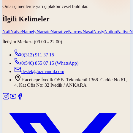
Onlar çimenlerde yarı
çıplak
bir ceset buldular.
İlgili Kelimeler
Nail
Naive
Namely
Narrate
Narrative
Narrow
Nasal
Nasty
Nation
Native
N
İletişim Merkezi (09.00 - 22.00)
0(312) 911 37 15
0(546) 855 07 15
(WhatsApp)
destek@uzmandil.com
Hacettepe İvedik OSB. Teknokenti 1368. Cadde No.61,
4. Kat Ofis No: 32 İvedik / ANKARA