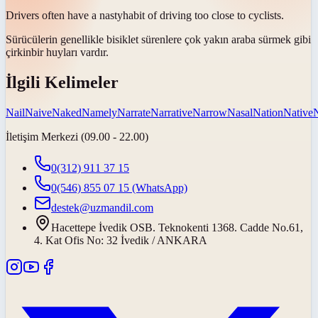
Drivers often have a
nasty
habit of driving too close to cyclists.
Sürücülerin genellikle bisiklet sürenlere çok yakın araba sürmek gibi
çirkin
bir huyları vardır.
İlgili Kelimeler
Nail
Naive
Naked
Namely
Narrate
Narrative
Narrow
Nasal
Nation
Native
İletişim Merkezi (09.00 - 22.00)
0(312) 911 37 15
0(546) 855 07 15
(WhatsApp)
destek@uzmandil.com
Hacettepe İvedik OSB. Teknokenti 1368. Cadde No.61,
4. Kat Ofis No: 32 İvedik / ANKARA