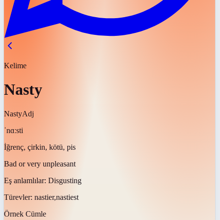
Kelime
Nasty
Nasty
Adj
ˈnɑːsti
İğrenç, çirkin, kötü, pis
Bad or very unpleasant
Eş anlamlılar:
Disgusting
Türevler:
nastier,nastiest
Örnek Cümle