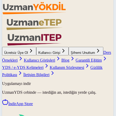
Ders
Ücretsiz Üye Ol
Kullanıcı Girişi
Şifremi Unuttum
Örnekleri
Kullanıcı Görüşleri
Blog
Garantili Eğitim
YDS / e-YDS Kelimeleri
Kullanım Sözleşmesi
Gizlilik
Politikası
İletişim Bilgileri
Uygulamayı indir
UzmanYDS
cebinde — istediğin an, istediğin yerde çalış.
İndir
App Store