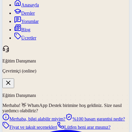
Anasayfa
Dersler
Yorumlar
Blog
Ücretler
Eğitim Danışmanı
Çevrimiçi (online)
Eğitim Danışmanı
Merhaba! 👋
WhatsApp Destek
birimine hoş geldiniz. Size nasıl
yardımcı olabiliriz?
Merhaba, bilgi alabilir miyim?
%100 başarı garantisi nedir?
Fiyat ve taksit seçenekleri
Lütfen beni arar mısınız?