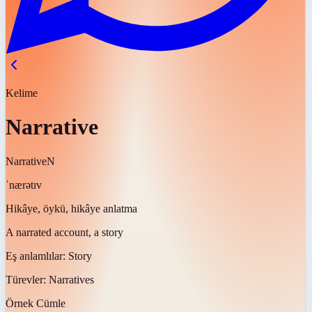
Kelime
Narrative
Narrative
N
ˈnærətɪv
Hikâye, öykü, hikâye anlatma
A narrated account, a story
Eş anlamlılar:
Story
Türevler:
Narratives
Örnek Cümle