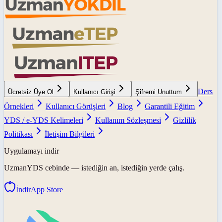
Ders
Ücretsiz Üye Ol
Kullanıcı Girişi
Şifremi Unuttum
Örnekleri
Kullanıcı Görüşleri
Blog
Garantili Eğitim
YDS / e-YDS Kelimeleri
Kullanım Sözleşmesi
Gizlilik
Politikası
İletişim Bilgileri
Uygulamayı indir
UzmanYDS
cebinde — istediğin an, istediğin yerde çalış.
İndir
App Store