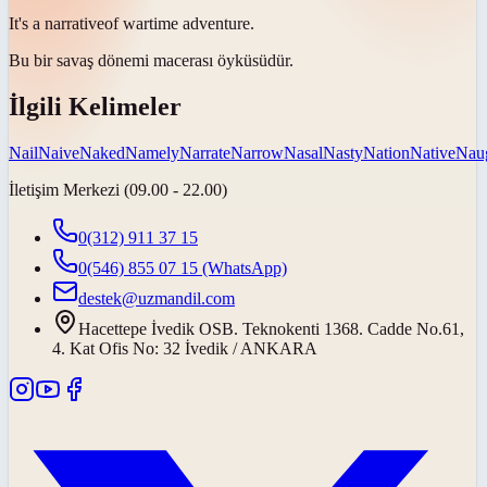
It's a
narrative
of wartime adventure.
Bu bir savaş dönemi macerası
öyküsüdür
.
İlgili Kelimeler
Nail
Naive
Naked
Namely
Narrate
Narrow
Nasal
Nasty
Nation
Native
Nau
İletişim Merkezi (09.00 - 22.00)
0(312) 911 37 15
0(546) 855 07 15
(WhatsApp)
destek@uzmandil.com
Hacettepe İvedik OSB. Teknokenti 1368. Cadde No.61,
4. Kat Ofis No: 32 İvedik / ANKARA