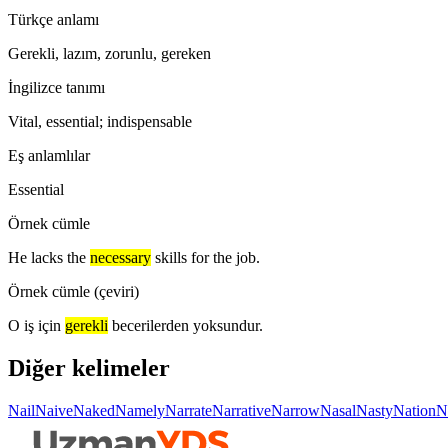
Türkçe anlamı
Gerekli, lazım, zorunlu, gereken
İngilizce tanımı
Vital, essential; indispensable
Eş anlamlılar
Essential
Örnek cümle
He lacks the
necessary
skills for the job.
Örnek cümle (çeviri)
O iş için
gerekli
becerilerden yoksundur.
Diğer kelimeler
Nail
Naive
Naked
Namely
Narrate
Narrative
Narrow
Nasal
Nasty
Nation
N