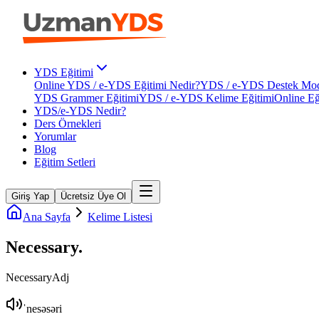
YDS Eğitimi
Online YDS / e-YDS Eğitimi Nedir?
YDS / e-YDS Destek Mod
YDS Grammer Eğitimi
YDS / e-YDS Kelime Eğitimi
Online Eğ
YDS/e-YDS Nedir?
Ders Örnekleri
Yorumlar
Blog
Eğitim Setleri
Giriş Yap
Ücretsiz Üye Ol
Ana Sayfa
Kelime Listesi
Necessary
.
Necessary
Adj
ˈnesəsəri