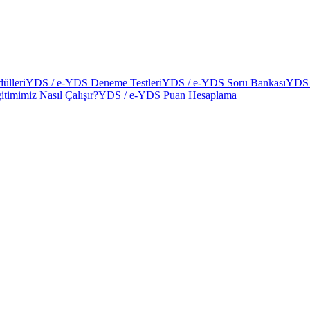
ülleri
YDS / e-YDS Deneme Testleri
YDS / e-YDS Soru Bankası
YDS 
itimimiz Nasıl Çalışır?
YDS / e-YDS Puan Hesaplama