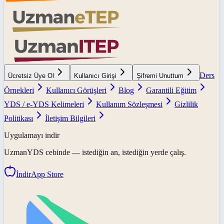
Ders
Ücretsiz Üye Ol
Kullanıcı Girişi
Şifremi Unuttum
Örnekleri
Kullanıcı Görüşleri
Blog
Garantili Eğitim
YDS / e-YDS Kelimeleri
Kullanım Sözleşmesi
Gizlilik
Politikası
İletişim Bilgileri
Uygulamayı indir
UzmanYDS
cebinde — istediğin an, istediğin yerde çalış.
İndir
App Store