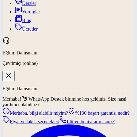
Dersler
Yorumlar
Blog
Ücretler
Eğitim Danışmanı
Çevrimiçi (online)
Eğitim Danışmanı
Merhaba! 👋
WhatsApp Destek
birimine hoş geldiniz. Size nasıl
yardımcı olabiliriz?
Merhaba, bilgi alabilir miyim?
%100 başarı garantisi nedir?
Fiyat ve taksit seçenekleri
Lütfen beni arar mısınız?