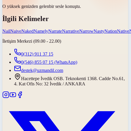
O yüksek
genizden gelen
bir sesle konuştu.
İlgili Kelimeler
Nail
Naive
Naked
Namely
Narrate
Narrative
Narrow
Nasty
Nation
Native
İletişim Merkezi (09.00 - 22.00)
0(312) 911 37 15
0(546) 855 07 15
(WhatsApp)
destek@uzmandil.com
Hacettepe İvedik OSB. Teknokenti 1368. Cadde No.61,
4. Kat Ofis No: 32 İvedik / ANKARA