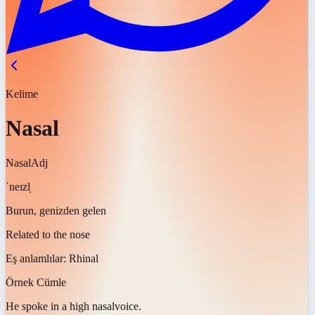
Kelime
Nasal
Nasal
Adj
ˈneɪzl̩
Burun, genizden gelen
Related to the nose
Eş anlamlılar:
Rhinal
Örnek Cümle
He spoke in a high
nasal
voice.