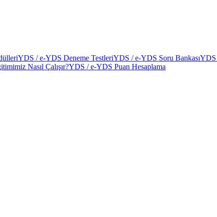
ülleri
YDS / e-YDS Deneme Testleri
YDS / e-YDS Soru Bankası
YDS 
itimimiz Nasıl Çalışır?
YDS / e-YDS Puan Hesaplama