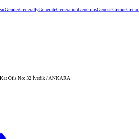
ar
Gender
Generally
Generate
Generation
Generous
Genesis
Genius
Genoc
. Kat Ofis No: 32 İvedik / ANKARA