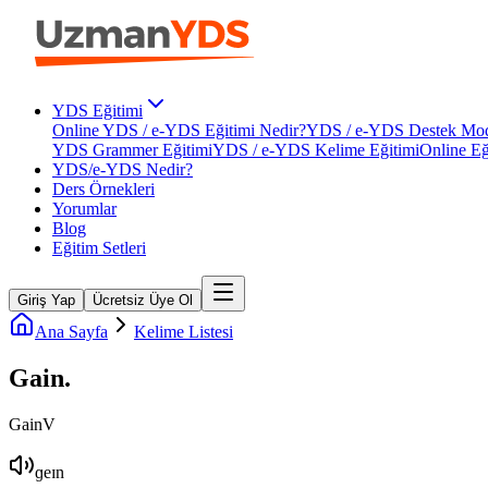
YDS Eğitimi
Online YDS / e-YDS Eğitimi Nedir?
YDS / e-YDS Destek Mod
YDS Grammer Eğitimi
YDS / e-YDS Kelime Eğitimi
Online Eğ
YDS/e-YDS Nedir?
Ders Örnekleri
Yorumlar
Blog
Eğitim Setleri
Giriş Yap
Ücretsiz Üye Ol
Ana Sayfa
Kelime Listesi
Gain
.
Gain
V
ɡeɪn