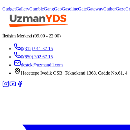
Gadget
Gallery
Gamble
Gang
Gap
Gasoline
Gate
Gateway
Gather
Gaze
Ge
İletişim Merkezi (09.00 - 22.00)
0(312) 911 37 15
0(850) 302 67 15
destek@uzmandil.com
Hacettepe İvedik OSB. Teknokenti 1368. Cadde No.61, 4