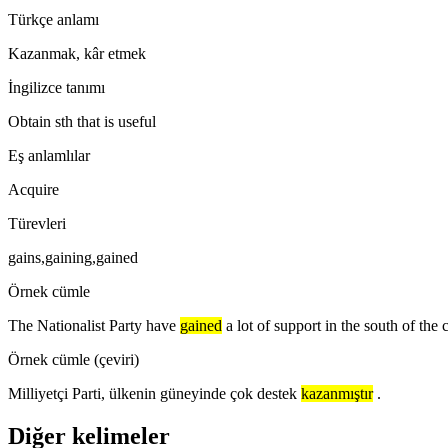
Türkçe anlamı
Kazanmak, kâr etmek
İngilizce tanımı
Obtain sth that is useful
Eş anlamlılar
Acquire
Türevleri
gains,gaining,gained
Örnek cümle
The Nationalist Party have
gained
a lot of support in the south of the 
Örnek cümle (çeviri)
Milliyetçi Parti, ülkenin güneyinde çok destek
kazanmıştır
.
Diğer kelimeler