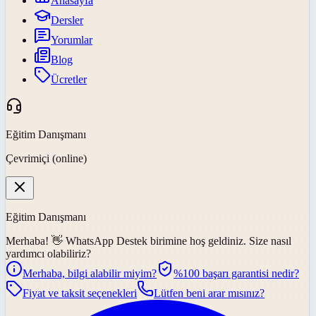
Anasayfa
Dersler
Yorumlar
Blog
Ücretler
Eğitim Danışmanı
Çevrimiçi (online)
Eğitim Danışmanı
Merhaba! 👋
WhatsApp Destek
birimine hoş geldiniz. Size nasıl
yardımcı olabiliriz?
Merhaba, bilgi alabilir miyim?
%100 başarı garantisi nedir?
Fiyat ve taksit seçenekleri
Lütfen beni arar mısınız?