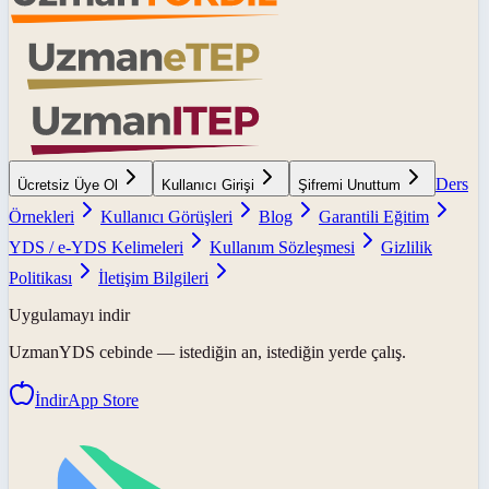
Ders
Ücretsiz Üye Ol
Kullanıcı Girişi
Şifremi Unuttum
Örnekleri
Kullanıcı Görüşleri
Blog
Garantili Eğitim
YDS / e-YDS Kelimeleri
Kullanım Sözleşmesi
Gizlilik
Politikası
İletişim Bilgileri
Uygulamayı indir
UzmanYDS
cebinde — istediğin an, istediğin yerde çalış.
İndir
App Store