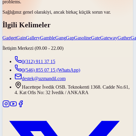
problems.
Sağlığınız
genel olarak
iyi, ancak birkaç küçük sorun var.
İlgili Kelimeler
Gadget
Gain
Gallery
Gamble
Gang
Gap
Gasoline
Gate
Gateway
Gather
Ga
İletişim Merkezi (09.00 - 22.00)
0(312) 911 37 15
0(546) 855 07 15
(WhatsApp)
destek@uzmandil.com
Hacettepe İvedik OSB. Teknokenti 1368. Cadde No.61,
4. Kat Ofis No: 32 İvedik / ANKARA