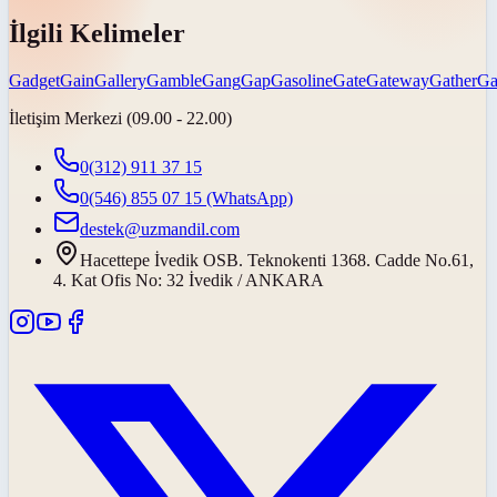
İlgili Kelimeler
Gadget
Gain
Gallery
Gamble
Gang
Gap
Gasoline
Gate
Gateway
Gather
Ga
İletişim Merkezi (09.00 - 22.00)
0(312) 911 37 15
0(546) 855 07 15
(WhatsApp)
destek@uzmandil.com
Hacettepe İvedik OSB. Teknokenti 1368. Cadde No.61,
4. Kat Ofis No: 32 İvedik / ANKARA