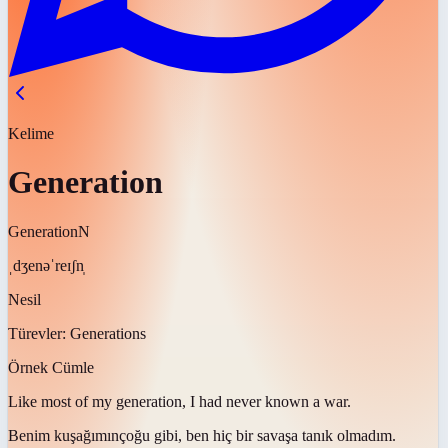
Kelime
Generation
Generation
N
ˌdʒenəˈreɪʃn̩
Nesil
Türevler:
Generations
Örnek Cümle
Like most of my
generation
, I had never known a war.
Benim
kuşağımın
çoğu gibi, ben hiç bir savaşa tanık olmadım.