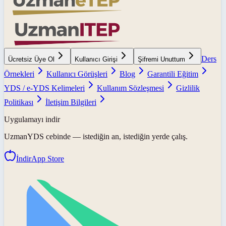
Ders
Ücretsiz Üye Ol
Kullanıcı Girişi
Şifremi Unuttum
Örnekleri
Kullanıcı Görüşleri
Blog
Garantili Eğitim
YDS / e-YDS Kelimeleri
Kullanım Sözleşmesi
Gizlilik
Politikası
İletişim Bilgileri
Uygulamayı indir
UzmanYDS
cebinde — istediğin an, istediğin yerde çalış.
İndir
App Store