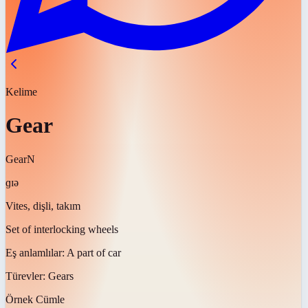
Kelime
Gear
Gear
N
ɡɪə
Vites, dişli, takım
Set of interlocking wheels
Eş anlamlılar:
A part of car
Türevler:
Gears
Örnek Cümle