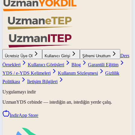
Ders
Ücretsiz Üye Ol
Kullanıcı Girişi
Şifremi Unuttum
Örnekleri
Kullanıcı Görüşleri
Blog
Garantili Eğitim
YDS / e-YDS Kelimeleri
Kullanım Sözleşmesi
Gizlilik
Politikası
İletişim Bilgileri
Uygulamayı indir
UzmanYDS
cebinde — istediğin an, istediğin yerde çalış.
İndir
App Store