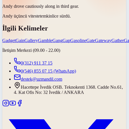
Andy drove cautiously along in third
gear
.
Andy üçüncü
viteste
temkinlice sürdü.
İlgili Kelimeler
Gadget
Gain
Gallery
Gamble
Gang
Gap
Gasoline
Gate
Gateway
Gather
Ga
İletişim Merkezi (09.00 - 22.00)
0(312) 911 37 15
0(546) 855 07 15
(WhatsApp)
destek@uzmandil.com
Hacettepe İvedik OSB. Teknokenti 1368. Cadde No.61,
4. Kat Ofis No: 32 İvedik / ANKARA