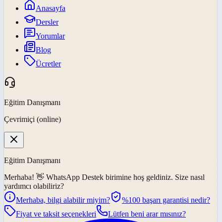
Anasayfa
Dersler
Yorumlar
Blog
Ücretler
Eğitim Danışmanı
Çevrimiçi (online)
Eğitim Danışmanı
Merhaba! 👋
WhatsApp Destek
birimine hoş geldiniz. Size nasıl
yardımcı olabiliriz?
Merhaba, bilgi alabilir miyim?
%100 başarı garantisi nedir?
Fiyat ve taksit seçenekleri
Lütfen beni arar mısınız?