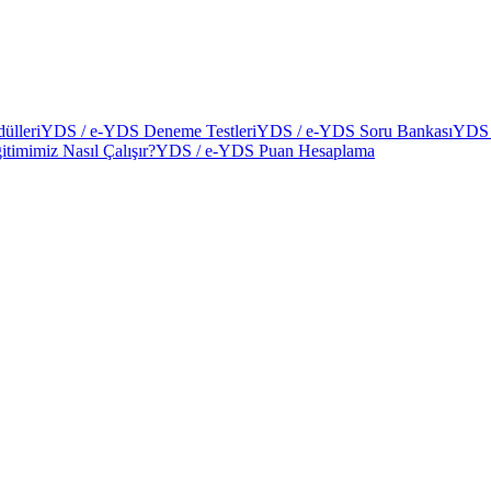
ülleri
YDS / e-YDS Deneme Testleri
YDS / e-YDS Soru Bankası
YDS 
itimimiz Nasıl Çalışır?
YDS / e-YDS Puan Hesaplama