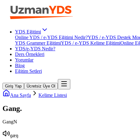
YDS Eğitimi
Online YDS / e-YDS Eğitimi Nedir?
YDS / e-YDS Destek Mod
YDS Grammer Eğitimi
YDS / e-YDS Kelime Eğitimi
Online Eğ
YDS/e-YDS Nedir?
Ders Örnekleri
Yorumlar
Blog
Eğitim Setleri
Giriş Yap
Ücretsiz Üye Ol
Ana Sayfa
Kelime Listesi
Gang
.
Gang
N
ɡæŋ