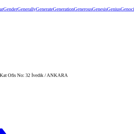
ar
Gender
Generally
Generate
Generation
Generous
Genesis
Genius
Genoc
. Kat Ofis No: 32 İvedik / ANKARA