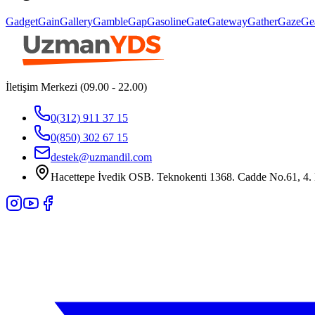
Gadget
Gain
Gallery
Gamble
Gap
Gasoline
Gate
Gateway
Gather
Gaze
Ge
İletişim Merkezi (09.00 - 22.00)
0(312) 911 37 15
0(850) 302 67 15
destek@uzmandil.com
Hacettepe İvedik OSB. Teknokenti 1368. Cadde No.61, 4