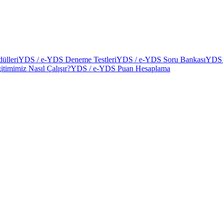
ülleri
YDS / e-YDS Deneme Testleri
YDS / e-YDS Soru Bankası
YDS 
itimimiz Nasıl Çalışır?
YDS / e-YDS Puan Hesaplama