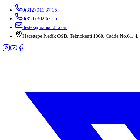
0(312) 911 37 15
0(850) 302 67 15
destek@uzmandil.com
Hacettepe İvedik OSB. Teknokenti 1368. Cadde No.61, 4