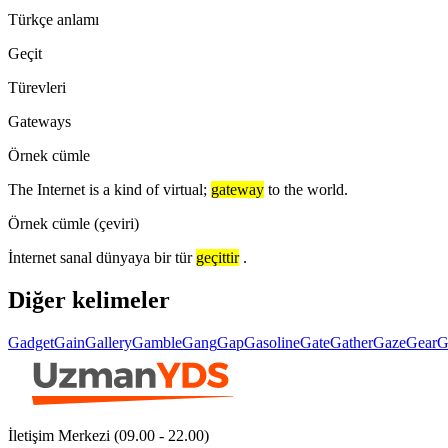
Türkçe anlamı
Geçit
Türevleri
Gateways
Örnek cümle
The Internet is a kind of virtual;
gateway
to the world.
Örnek cümle (çeviri)
İnternet sanal dünyaya bir tür
geçittir
.
Diğer kelimeler
Gadget
Gain
Gallery
Gamble
Gang
Gap
Gasoline
Gate
Gather
Gaze
Gear
G
İletişim Merkezi (09.00 - 22.00)