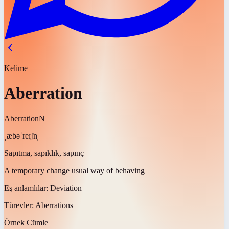
Kelime
Aberration
Aberration
N
ˌæbəˈreɪʃn̩
Sapıtma, sapıklık, sapınç
A temporary change usual way of behaving
Eş anlamlılar:
Deviation
Türevler:
Aberrations
Örnek Cümle