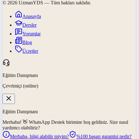
©
2026
UzmanYDS
— Tüm hakları saklıdır.
Anasayfa
Dersler
Yorumlar
Blog
Ücretler
Eğitim Danışmanı
Çevrimiçi (online)
Eğitim Danışmanı
Merhaba! 👋
WhatsApp Destek
birimine hoş geldiniz. Size nasıl
yardımcı olabiliriz?
Merhaba, bilgi alabilir miyim?
%100 başarı garantisi nedir?