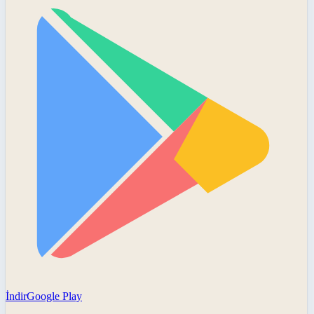
İndir
Google Play