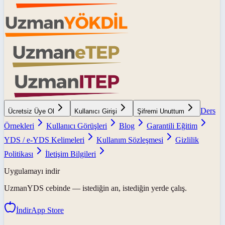
Ders
Ücretsiz Üye Ol
Kullanıcı Girişi
Şifremi Unuttum
Örnekleri
Kullanıcı Görüşleri
Blog
Garantili Eğitim
YDS / e-YDS Kelimeleri
Kullanım Sözleşmesi
Gizlilik
Politikası
İletişim Bilgileri
Uygulamayı indir
UzmanYDS
cebinde — istediğin an, istediğin yerde çalış.
İndir
App Store