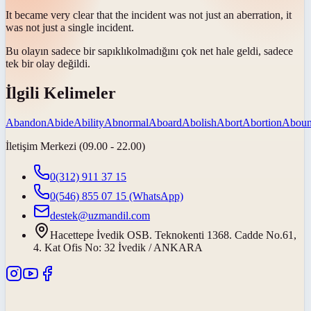
It became very clear that the incident was not just an
aberration
, it
was not just a single incident.
Bu olayın sadece bir
sapıklık
olmadığını çok net hale geldi, sadece
tek bir olay değildi.
İlgili Kelimeler
Abandon
Abide
Ability
Abnormal
Aboard
Abolish
Abort
Abortion
Abou
İletişim Merkezi (09.00 - 22.00)
0(312) 911 37 15
0(546) 855 07 15
(WhatsApp)
destek@uzmandil.com
Hacettepe İvedik OSB. Teknokenti 1368. Cadde No.61,
4. Kat Ofis No: 32 İvedik / ANKARA