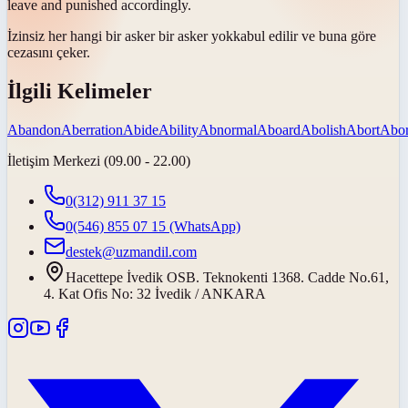
leave and punished accordingly.
İzinsiz her hangi bir asker bir asker
yok
kabul edilir ve buna göre
cezasını çeker.
İlgili Kelimeler
Abandon
Aberration
Abide
Ability
Abnormal
Aboard
Abolish
Abort
Abor
İletişim Merkezi (09.00 - 22.00)
0(312) 911 37 15
0(546) 855 07 15
(WhatsApp)
destek@uzmandil.com
Hacettepe İvedik OSB. Teknokenti 1368. Cadde No.61,
4. Kat Ofis No: 32 İvedik / ANKARA