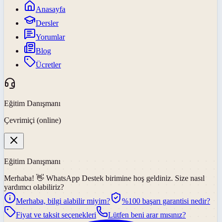
Anasayfa
Dersler
Yorumlar
Blog
Ücretler
Eğitim Danışmanı
Çevrimiçi (online)
Eğitim Danışmanı
Merhaba! 👋
WhatsApp Destek
birimine hoş geldiniz. Size nasıl
yardımcı olabiliriz?
Merhaba, bilgi alabilir miyim?
%100 başarı garantisi nedir?
Fiyat ve taksit seçenekleri
Lütfen beni arar mısınız?