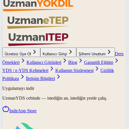
Ders
Ücretsiz Üye Ol
Kullanıcı Girişi
Şifremi Unuttum
Örnekleri
Kullanıcı Görüşleri
Blog
Garantili Eğitim
YDS / e-YDS Kelimeleri
Kullanım Sözleşmesi
Gizlilik
Politikası
İletişim Bilgileri
Uygulamayı indir
UzmanYDS
cebinde — istediğin an, istediğin yerde çalış.
İndir
App Store