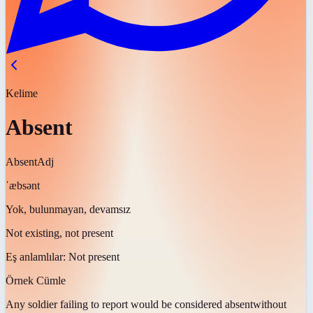
Kelime
Absent
Absent
Adj
ˈæbsənt
Yok, bulunmayan, devamsız
Not existing, not present
Eş anlamlılar:
Not present
Örnek Cümle
Any soldier failing to report would be considered
absent
without