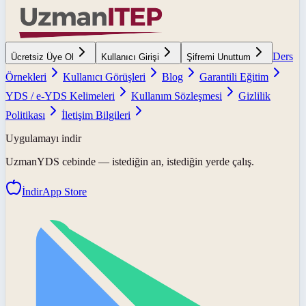
Ders
Ücretsiz Üye Ol
Kullanıcı Girişi
Şifremi Unuttum
Örnekleri
Kullanıcı Görüşleri
Blog
Garantili Eğitim
YDS / e-YDS Kelimeleri
Kullanım Sözleşmesi
Gizlilik
Politikası
İletişim Bilgileri
Uygulamayı indir
UzmanYDS
cebinde — istediğin an, istediğin yerde çalış.
İndir
App Store