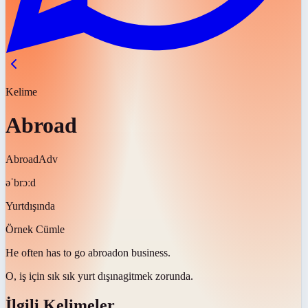
Kelime
Abroad
Abroad
Adv
əˈbrɔːd
Yurtdışında
Örnek Cümle
He often has to go
abroad
on business.
O, iş için sık sık
yurt dışına
gitmek zorunda.
İlgili Kelimeler