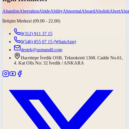
Abandon
Aberration
Abide
Ability
Abnormal
Aboard
Abolish
Abort
Abor
İletişim Merkezi (09.00 - 22.00)
0(312) 911 37 15
0(546) 855 07 15
(WhatsApp)
destek@uzmandil.com
Hacettepe İvedik OSB. Teknokenti 1368. Cadde No.61,
4. Kat Ofis No: 32 İvedik / ANKARA