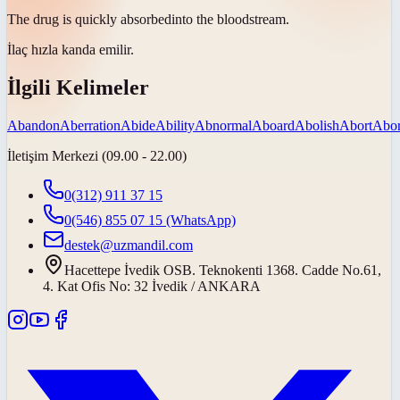
The drug is quickly
absorbed
into the bloodstream.
İlaç hızla kanda
emilir
.
İlgili Kelimeler
Abandon
Aberration
Abide
Ability
Abnormal
Aboard
Abolish
Abort
Abor
İletişim Merkezi (09.00 - 22.00)
0(312) 911 37 15
0(546) 855 07 15
(WhatsApp)
destek@uzmandil.com
Hacettepe İvedik OSB. Teknokenti 1368. Cadde No.61,
4. Kat Ofis No: 32 İvedik / ANKARA