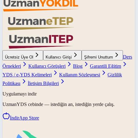
Ders
Ücretsiz Üye Ol
Kullanıcı Girişi
Şifremi Unuttum
Örnekleri
Kullanıcı Görüşleri
Blog
Garantili Eğitim
YDS / e-YDS Kelimeleri
Kullanım Sözleşmesi
Gizlilik
Politikası
İletişim Bilgileri
Uygulamayı indir
UzmanYDS
cebinde — istediğin an, istediğin yerde çalış.
İndir
App Store