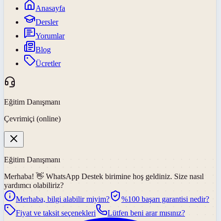
Anasayfa
Dersler
Yorumlar
Blog
Ücretler
Eğitim Danışmanı
Çevrimiçi (online)
Eğitim Danışmanı
Merhaba! 👋
WhatsApp Destek
birimine hoş geldiniz. Size nasıl
yardımcı olabiliriz?
Merhaba, bilgi alabilir miyim?
%100 başarı garantisi nedir?
Fiyat ve taksit seçenekleri
Lütfen beni arar mısınız?