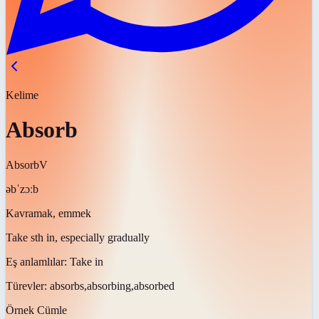
Kelime
Absorb
Absorb
V
əbˈzɔːb
Kavramak, emmek
Take sth in, especially gradually
Eş anlamlılar:
Take in
Türevler:
absorbs,absorbing,absorbed
Örnek Cümle