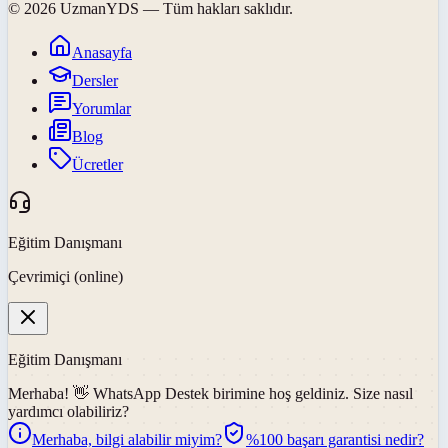
©
2026
UzmanYDS
— Tüm hakları saklıdır.
Anasayfa
Dersler
Yorumlar
Blog
Ücretler
Eğitim Danışmanı
Çevrimiçi (online)
Eğitim Danışmanı
Merhaba! 👋
WhatsApp Destek
birimine hoş geldiniz. Size nasıl
yardımcı olabiliriz?
Merhaba, bilgi alabilir miyim?
%100 başarı garantisi nedir?