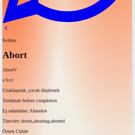
Kelime
Abort
Abort
V
əˈbɔːt
Uzaklaşmak, çocuk düşürmek
Terminate before completion
Eş anlamlılar:
Abandon
Türevler:
aborts,aborting,aborted
Örnek Cümle