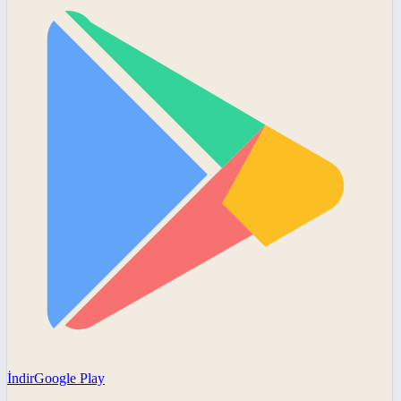
İndir
Google Play