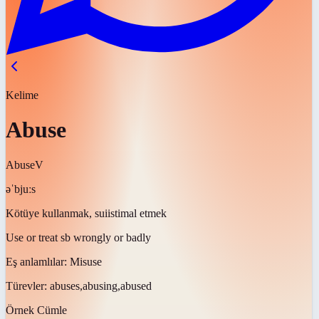
Kelime
Abuse
Abuse
V
əˈbjuːs
Kötüye kullanmak, suiistimal etmek
Use or treat sb wrongly or badly
Eş anlamlılar:
Misuse
Türevler:
abuses,abusing,abused
Örnek Cümle