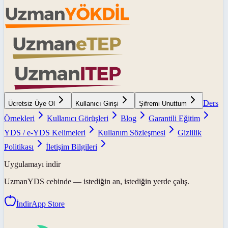
Ders
Ücretsiz Üye Ol
Kullanıcı Girişi
Şifremi Unuttum
Örnekleri
Kullanıcı Görüşleri
Blog
Garantili Eğitim
YDS / e-YDS Kelimeleri
Kullanım Sözleşmesi
Gizlilik
Politikası
İletişim Bilgileri
Uygulamayı indir
UzmanYDS
cebinde — istediğin an, istediğin yerde çalış.
İndir
App Store