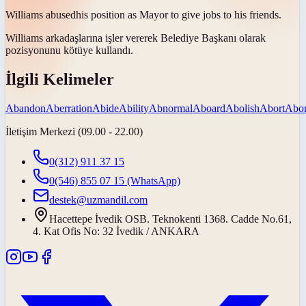
Williams
abused
his position as Mayor to give jobs to his friends.
Williams arkadaşlarına işler vererek Belediye Başkanı olarak
pozisyonunu
kötüye kullandı
.
İlgili Kelimeler
Abandon
Aberration
Abide
Ability
Abnormal
Aboard
Abolish
Abort
Abor
İletişim Merkezi (09.00 - 22.00)
0(312) 911 37 15
0(546) 855 07 15
(WhatsApp)
destek@uzmandil.com
Hacettepe İvedik OSB. Teknokenti 1368. Cadde No.61,
4. Kat Ofis No: 32 İvedik / ANKARA