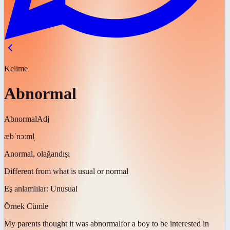
Kelime
Abnormal
Abnormal
Adj
æbˈnɔːml̩
Anormal, olağandışı
Different from what is usual or normal
Eş anlamlılar:
Unusual
Örnek Cümle
My parents thought it was
abnormal
for a boy to be interested in