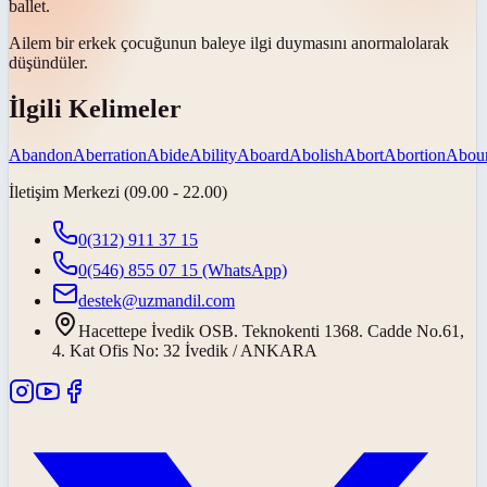
ballet.
Ailem bir erkek çocuğunun baleye ilgi duymasını
anormal
olarak
düşündüler.
İlgili Kelimeler
Abandon
Aberration
Abide
Ability
Aboard
Abolish
Abort
Abortion
Abou
İletişim Merkezi (09.00 - 22.00)
0(312) 911 37 15
0(546) 855 07 15
(WhatsApp)
destek@uzmandil.com
Hacettepe İvedik OSB. Teknokenti 1368. Cadde No.61,
4. Kat Ofis No: 32 İvedik / ANKARA