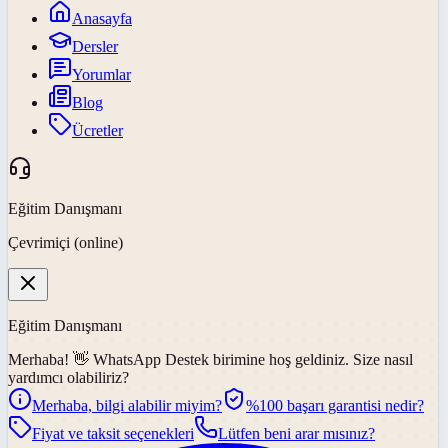
Anasayfa
Dersler
Yorumlar
Blog
Ücretler
Eğitim Danışmanı
Çevrimiçi (online)
Eğitim Danışmanı
Merhaba! 👋
WhatsApp Destek
birimine hoş geldiniz. Size nasıl
yardımcı olabiliriz?
Merhaba, bilgi alabilir miyim?
%100 başarı garantisi nedir?
Fiyat ve taksit seçenekleri
Lütfen beni arar mısınız?