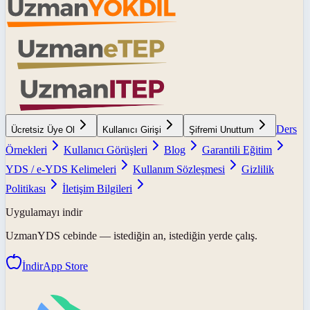
Ders
Ücretsiz Üye Ol
Kullanıcı Girişi
Şifremi Unuttum
Örnekleri
Kullanıcı Görüşleri
Blog
Garantili Eğitim
YDS / e-YDS Kelimeleri
Kullanım Sözleşmesi
Gizlilik
Politikası
İletişim Bilgileri
Uygulamayı indir
UzmanYDS
cebinde — istediğin an, istediğin yerde çalış.
İndir
App Store