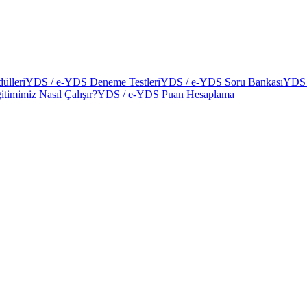
ülleri
YDS / e-YDS Deneme Testleri
YDS / e-YDS Soru Bankası
YDS 
itimimiz Nasıl Çalışır?
YDS / e-YDS Puan Hesaplama