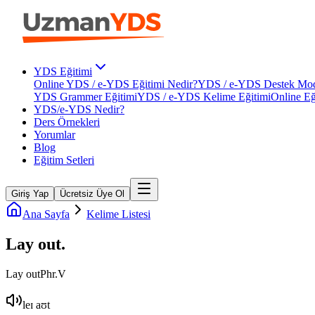
YDS Eğitimi
Online YDS / e-YDS Eğitimi Nedir?
YDS / e-YDS Destek Mod
YDS Grammer Eğitimi
YDS / e-YDS Kelime Eğitimi
Online Eğ
YDS/e-YDS Nedir?
Ders Örnekleri
Yorumlar
Blog
Eğitim Setleri
Giriş Yap
Ücretsiz Üye Ol
Ana Sayfa
Kelime Listesi
Lay out
.
Lay out
Phr.V
leɪ aʊt