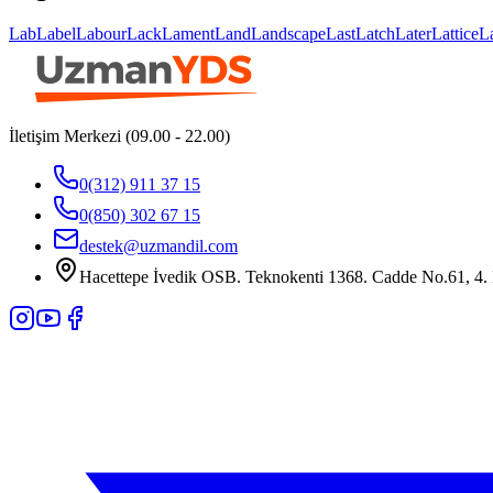
Lab
Label
Labour
Lack
Lament
Land
Landscape
Last
Latch
Later
Lattice
L
İletişim Merkezi (09.00 - 22.00)
0(312) 911 37 15
0(850) 302 67 15
destek@uzmandil.com
Hacettepe İvedik OSB. Teknokenti 1368. Cadde No.61, 4