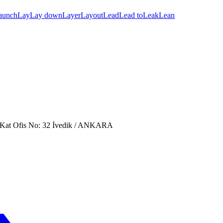
aunch
Lay
Lay down
Layer
Layout
Lead
Lead to
Leak
Lean
. Kat Ofis No: 32 İvedik / ANKARA