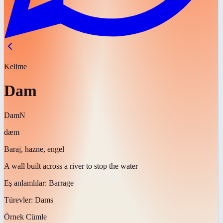
Kelime
Dam
Dam
N
dæm
Baraj, hazne, engel
A wall built across a river to stop the water
Eş anlamlılar:
Barrage
Türevler:
Dams
Örnek Cümle