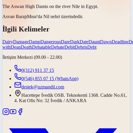
The Aswan High
Dam
is on the river Nile in Egypt.
Asvan
Barajı
Mısır'da Nil nehri üzerindedir.
İlgili Kelimeler
Dairy
Damage
Damp
Dangerous
Dare
Dark
Date
Daunt
Dawn
Deadline
D
with
Dean
Death
Debatable
Debate
Debit
Debris
Debt
İletişim Merkezi (09.00 - 22.00)
0(312) 911 37 15
0(546) 855 07 15
(WhatsApp)
destek@uzmandil.com
Hacettepe İvedik OSB. Teknokenti 1368. Cadde No.61,
4. Kat Ofis No: 32 İvedik / ANKARA