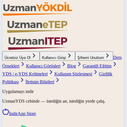
Ders
Ücretsiz Üye Ol
Kullanıcı Girişi
Şifremi Unuttum
Örnekleri
Kullanıcı Görüşleri
Blog
Garantili Eğitim
YDS / e-YDS Kelimeleri
Kullanım Sözleşmesi
Gizlilik
Politikası
İletişim Bilgileri
Uygulamayı indir
UzmanYDS
cebinde — istediğin an, istediğin yerde çalış.
İndir
App Store