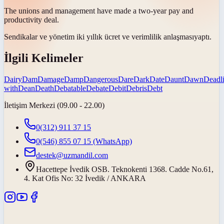
The unions and management have made a two-year pay and
productivity
deal
.
Sendikalar ve yönetim iki yıllık ücret ve verimlilik
anlaşması
yaptı.
İlgili Kelimeler
Dairy
Dam
Damage
Damp
Dangerous
Dare
Dark
Date
Daunt
Dawn
Deadl
with
Dean
Death
Debatable
Debate
Debit
Debris
Debt
İletişim Merkezi (09.00 - 22.00)
0(312) 911 37 15
0(546) 855 07 15
(WhatsApp)
destek@uzmandil.com
Hacettepe İvedik OSB. Teknokenti 1368. Cadde No.61,
4. Kat Ofis No: 32 İvedik / ANKARA