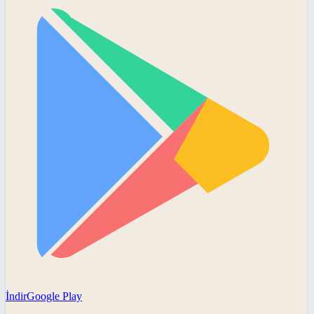
İndir
Google Play