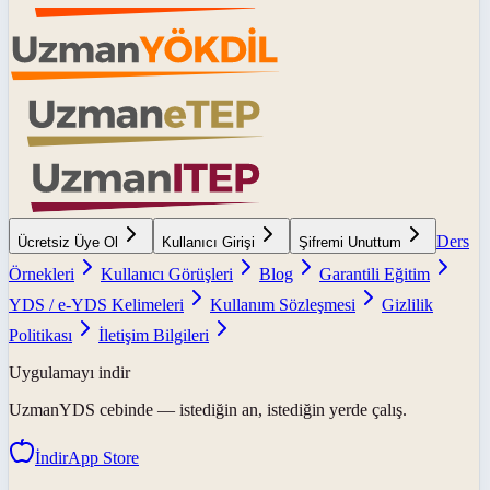
Ders
Ücretsiz Üye Ol
Kullanıcı Girişi
Şifremi Unuttum
Örnekleri
Kullanıcı Görüşleri
Blog
Garantili Eğitim
YDS / e-YDS Kelimeleri
Kullanım Sözleşmesi
Gizlilik
Politikası
İletişim Bilgileri
Uygulamayı indir
UzmanYDS
cebinde — istediğin an, istediğin yerde çalış.
İndir
App Store