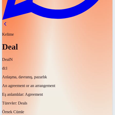
Kelime
Deal
Deal
N
diːl
Anlaşma, davranış, pazarlık
An agreement or an arrangement
Eş anlamlılar:
Agreement
Türevler:
Deals
Örnek Cümle