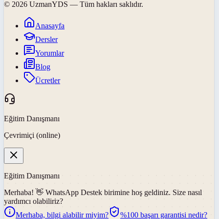
©
2026
UzmanYDS
— Tüm hakları saklıdır.
Anasayfa
Dersler
Yorumlar
Blog
Ücretler
Eğitim Danışmanı
Çevrimiçi (online)
Eğitim Danışmanı
Merhaba! 👋
WhatsApp Destek
birimine hoş geldiniz. Size nasıl
yardımcı olabiliriz?
Merhaba, bilgi alabilir miyim?
%100 başarı garantisi nedir?