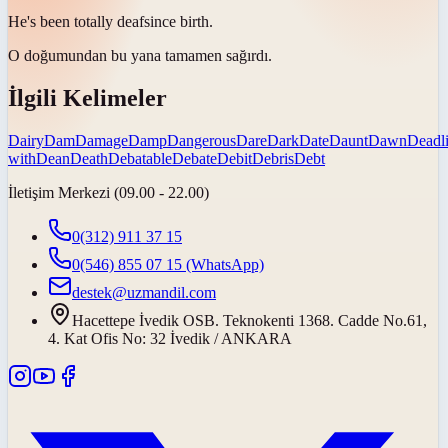
He's been totally
deaf
since birth.
O doğumundan bu yana tamamen
sağırdı
.
İlgili Kelimeler
Dairy
Dam
Damage
Damp
Dangerous
Dare
Dark
Date
Daunt
Dawn
Deadl
with
Dean
Death
Debatable
Debate
Debit
Debris
Debt
İletişim Merkezi (09.00 - 22.00)
0(312) 911 37 15
0(546) 855 07 15
(WhatsApp)
destek@uzmandil.com
Hacettepe İvedik OSB. Teknokenti 1368. Cadde No.61,
4. Kat Ofis No: 32 İvedik / ANKARA