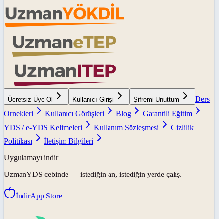
Ders
Ücretsiz Üye Ol
Kullanıcı Girişi
Şifremi Unuttum
Örnekleri
Kullanıcı Görüşleri
Blog
Garantili Eğitim
YDS / e-YDS Kelimeleri
Kullanım Sözleşmesi
Gizlilik
Politikası
İletişim Bilgileri
Uygulamayı indir
UzmanYDS
cebinde — istediğin an, istediğin yerde çalış.
İndir
App Store