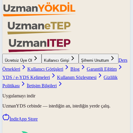
Ders
Ücretsiz Üye Ol
Kullanıcı Girişi
Şifremi Unuttum
Örnekleri
Kullanıcı Görüşleri
Blog
Garantili Eğitim
YDS / e-YDS Kelimeleri
Kullanım Sözleşmesi
Gizlilik
Politikası
İletişim Bilgileri
Uygulamayı indir
UzmanYDS
cebinde — istediğin an, istediğin yerde çalış.
İndir
App Store