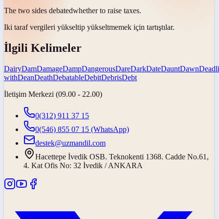
The two sides
debated
whether to raise taxes.
Iki taraf vergileri yükseltip yükseltmemek için
tartıştılar
.
İlgili Kelimeler
Dairy
Dam
Damage
Damp
Dangerous
Dare
Dark
Date
Daunt
Dawn
Deadl
with
Dean
Death
Debatable
Debit
Debris
Debt
İletişim Merkezi (09.00 - 22.00)
0(312) 911 37 15
0(546) 855 07 15
(WhatsApp)
destek@uzmandil.com
Hacettepe İvedik OSB. Teknokenti 1368. Cadde No.61,
4. Kat Ofis No: 32 İvedik / ANKARA