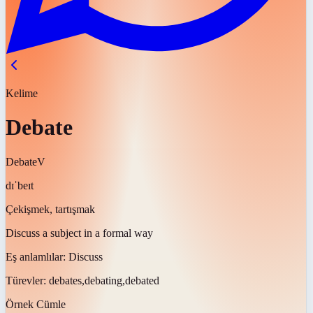
Kelime
Debate
Debate
V
dɪˈbeɪt
Çekişmek, tartışmak
Discuss a subject in a formal way
Eş anlamlılar:
Discuss
Türevler:
debates,debating,debated
Örnek Cümle