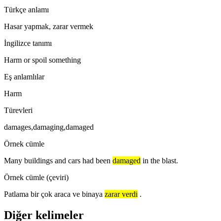
Türkçe anlamı
Hasar yapmak, zarar vermek
İngilizce tanımı
Harm or spoil something
Eş anlamlılar
Harm
Türevleri
damages,damaging,damaged
Örnek cümle
Many buildings and cars had been
damaged
in the blast.
Örnek cümle (çeviri)
Patlama bir çok araca ve binaya
zarar verdi
.
Diğer kelimeler