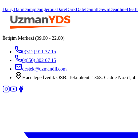
Dairy
Dam
Damp
Dangerous
Dare
Dark
Date
Daunt
Dawn
Deadline
Deaf
İletişim Merkezi (09.00 - 22.00)
0(312) 911 37 15
0(850) 302 67 15
destek@uzmandil.com
Hacettepe İvedik OSB. Teknokenti 1368. Cadde No.61, 4