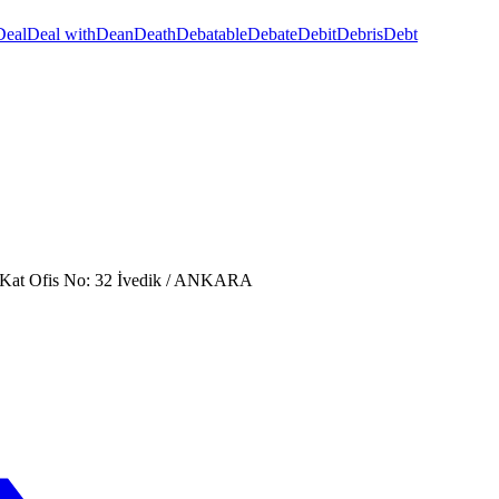
Deal
Deal with
Dean
Death
Debatable
Debate
Debit
Debris
Debt
. Kat Ofis No: 32 İvedik / ANKARA