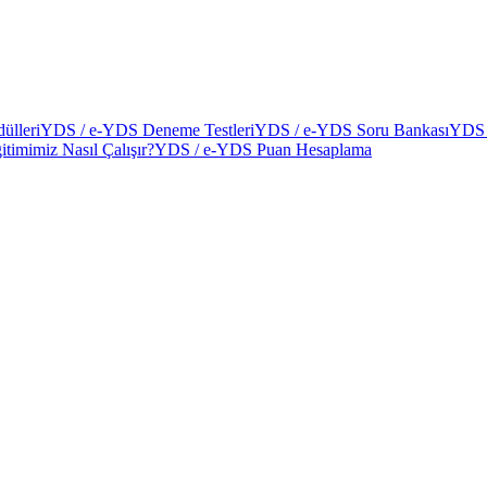
ülleri
YDS / e-YDS Deneme Testleri
YDS / e-YDS Soru Bankası
YDS 
itimimiz Nasıl Çalışır?
YDS / e-YDS Puan Hesaplama