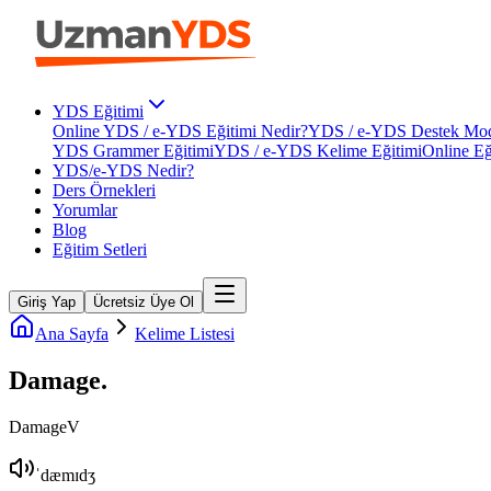
YDS Eğitimi
Online YDS / e-YDS Eğitimi Nedir?
YDS / e-YDS Destek Mod
YDS Grammer Eğitimi
YDS / e-YDS Kelime Eğitimi
Online Eğ
YDS/e-YDS Nedir?
Ders Örnekleri
Yorumlar
Blog
Eğitim Setleri
Giriş Yap
Ücretsiz Üye Ol
Ana Sayfa
Kelime Listesi
Damage
.
Damage
V
ˈdæmɪdʒ