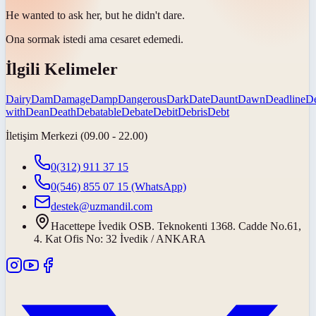
He wanted to ask her, but he didn't
dare
.
Ona sormak istedi ama
cesaret edemedi
.
İlgili Kelimeler
Dairy
Dam
Damage
Damp
Dangerous
Dark
Date
Daunt
Dawn
Deadline
D
with
Dean
Death
Debatable
Debate
Debit
Debris
Debt
İletişim Merkezi (09.00 - 22.00)
0(312) 911 37 15
0(546) 855 07 15
(WhatsApp)
destek@uzmandil.com
Hacettepe İvedik OSB. Teknokenti 1368. Cadde No.61,
4. Kat Ofis No: 32 İvedik / ANKARA