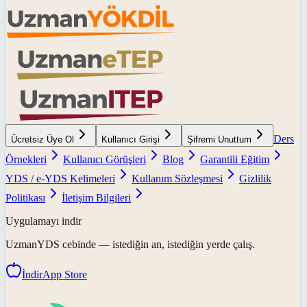
Ders
Ücretsiz Üye Ol
Kullanıcı Girişi
Şifremi Unuttum
Örnekleri
Kullanıcı Görüşleri
Blog
Garantili Eğitim
YDS / e-YDS Kelimeleri
Kullanım Sözleşmesi
Gizlilik
Politikası
İletişim Bilgileri
Uygulamayı indir
UzmanYDS
cebinde — istediğin an, istediğin yerde çalış.
İndir
App Store