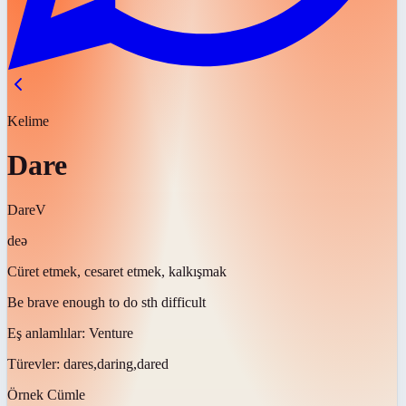
Kelime
Dare
Dare
V
deə
Cüret etmek, cesaret etmek, kalkışmak
Be brave enough to do sth difficult
Eş anlamlılar:
Venture
Türevler:
dares,daring,dared
Örnek Cümle