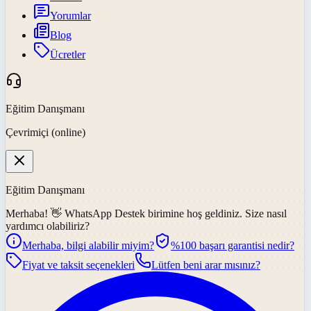
Yorumlar
Blog
Ücretler
Eğitim Danışmanı
Çevrimiçi (online)
Eğitim Danışmanı
Merhaba! 👋
WhatsApp Destek
birimine hoş geldiniz. Size nasıl
yardımcı olabiliriz?
Merhaba, bilgi alabilir miyim?
%100 başarı garantisi nedir?
Fiyat ve taksit seçenekleri
Lütfen beni arar mısınız?