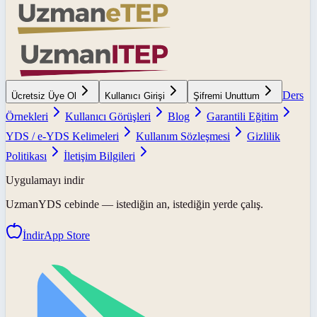
Ders
Ücretsiz Üye Ol
Kullanıcı Girişi
Şifremi Unuttum
Örnekleri
Kullanıcı Görüşleri
Blog
Garantili Eğitim
YDS / e-YDS Kelimeleri
Kullanım Sözleşmesi
Gizlilik
Politikası
İletişim Bilgileri
Uygulamayı indir
UzmanYDS
cebinde — istediğin an, istediğin yerde çalış.
İndir
App Store