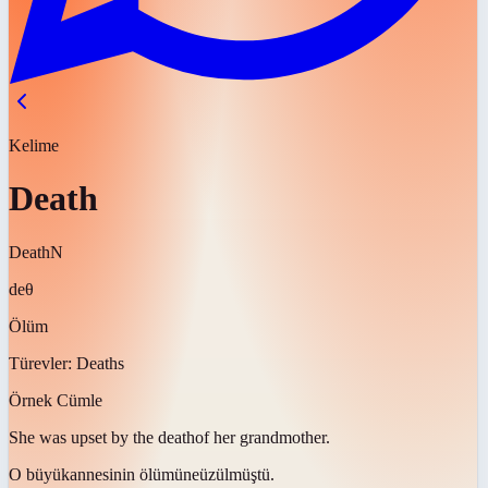
Kelime
Death
Death
N
deθ
Ölüm
Türevler:
Deaths
Örnek Cümle
She was upset by the
death
of her grandmother.
O büyükannesinin
ölümüne
üzülmüştü.