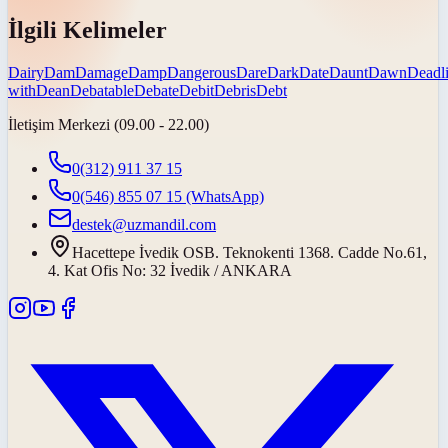
İlgili Kelimeler
Dairy
Dam
Damage
Damp
Dangerous
Dare
Dark
Date
Daunt
Dawn
Deadl
with
Dean
Debatable
Debate
Debit
Debris
Debt
İletişim Merkezi (09.00 - 22.00)
0(312) 911 37 15
0(546) 855 07 15
(WhatsApp)
destek@uzmandil.com
Hacettepe İvedik OSB. Teknokenti 1368. Cadde No.61,
4. Kat Ofis No: 32 İvedik / ANKARA