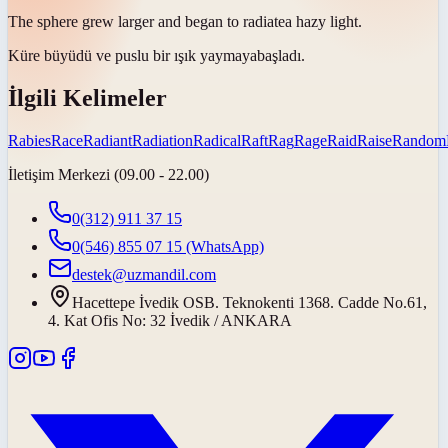
The sphere grew larger and began to
radiate
a hazy light.
Küre büyüdü ve puslu bir ışık
yaymaya
başladı.
İlgili Kelimeler
Rabies
Race
Radiant
Radiation
Radical
Raft
Rag
Rage
Raid
Raise
Random
İletişim Merkezi (09.00 - 22.00)
0(312) 911 37 15
0(546) 855 07 15
(WhatsApp)
destek@uzmandil.com
Hacettepe İvedik OSB. Teknokenti 1368. Cadde No.61,
4. Kat Ofis No: 32 İvedik / ANKARA