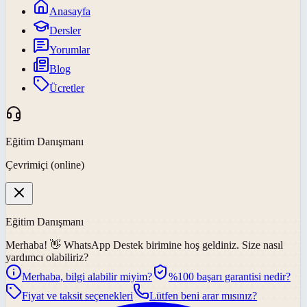
Anasayfa
Dersler
Yorumlar
Blog
Ücretler
Eğitim Danışmanı
Çevrimiçi (online)
Eğitim Danışmanı
Merhaba! 👋
WhatsApp Destek
birimine hoş geldiniz. Size nasıl
yardımcı olabiliriz?
Merhaba, bilgi alabilir miyim?
%100 başarı garantisi nedir?
Fiyat ve taksit seçenekleri
Lütfen beni arar mısınız?