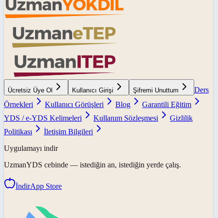
Ders
Ücretsiz Üye Ol
Kullanıcı Girişi
Şifremi Unuttum
Örnekleri
Kullanıcı Görüşleri
Blog
Garantili Eğitim
YDS / e-YDS Kelimeleri
Kullanım Sözleşmesi
Gizlilik
Politikası
İletişim Bilgileri
Uygulamayı indir
UzmanYDS
cebinde — istediğin an, istediğin yerde çalış.
İndir
App Store