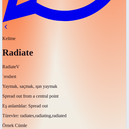
Kelime
Radiate
Radiate
V
ˈreɪdɪeɪt
Yaymak, saçmak, ışın yaymak
Spread out from a central point
Eş anlamlılar:
Spread out
Türevler:
radiates,radiating,radiated
Örnek Cümle