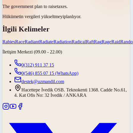
The government plan to
raise
taxes.
Hükümetin vergileri
yükseltmeyi
planlıyor.
İlgili Kelimeler
Rabies
Race
Radiant
Radiate
Radiation
Radical
Raft
Rag
Rage
Raid
Rand
İletişim Merkezi (09.00 - 22.00)
0(312) 911 37 15
0(546) 855 07 15
(WhatsApp)
destek@uzmandil.com
Hacettepe İvedik OSB. Teknokenti 1368. Cadde No.61,
4. Kat Ofis No: 32 İvedik / ANKARA