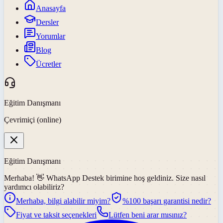
Anasayfa
Dersler
Yorumlar
Blog
Ücretler
Eğitim Danışmanı
Çevrimiçi (online)
Eğitim Danışmanı
Merhaba! 👋
WhatsApp Destek
birimine hoş geldiniz. Size nasıl
yardımcı olabiliriz?
Merhaba, bilgi alabilir miyim?
%100 başarı garantisi nedir?
Fiyat ve taksit seçenekleri
Lütfen beni arar mısınız?