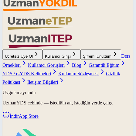
Ders
Ücretsiz Üye Ol
Kullanıcı Girişi
Şifremi Unuttum
Örnekleri
Kullanıcı Görüşleri
Blog
Garantili Eğitim
YDS / e-YDS Kelimeleri
Kullanım Sözleşmesi
Gizlilik
Politikası
İletişim Bilgileri
Uygulamayı indir
UzmanYDS
cebinde — istediğin an, istediğin yerde çalış.
İndir
App Store