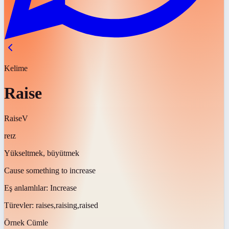
Kelime
Raise
Raise
V
reɪz
Yükseltmek, büyütmek
Cause something to increase
Eş anlamlılar:
Increase
Türevler:
raises,raising,raised
Örnek Cümle