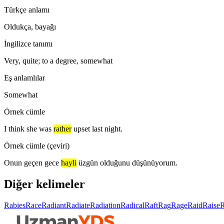
Türkçe anlamı
Oldukça, bayağı
İngilizce tanımı
Very, quite; to a degree, somewhat
Eş anlamlılar
Somewhat
Örnek cümle
I think she was
rather
upset last night.
Örnek cümle (çeviri)
Onun geçen gece
hayli
üzgün olduğunu düşünüyorum.
Diğer kelimeler
Rabies
Race
Radiant
Radiate
Radiation
Radical
Raft
Rag
Rage
Raid
Raise