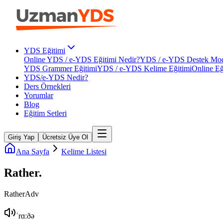
YDS Eğitimi
Online YDS / e-YDS Eğitimi Nedir?
YDS / e-YDS Destek Mod
YDS Grammer Eğitimi
YDS / e-YDS Kelime Eğitimi
Online Eğ
YDS/e-YDS Nedir?
Ders Örnekleri
Yorumlar
Blog
Eğitim Setleri
Giriş Yap
Ücretsiz Üye Ol
Ana Sayfa
Kelime Listesi
Rather
.
Rather
Adv
ˈrɑːðə