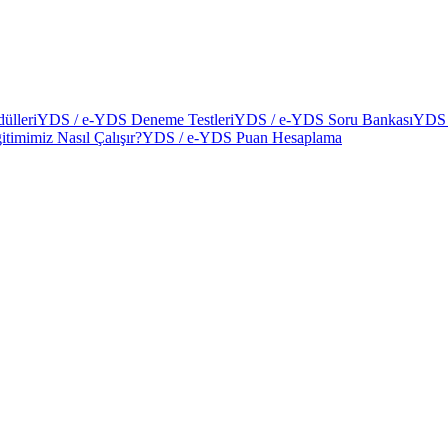
ülleri
YDS / e-YDS Deneme Testleri
YDS / e-YDS Soru Bankası
YDS 
itimimiz Nasıl Çalışır?
YDS / e-YDS Puan Hesaplama