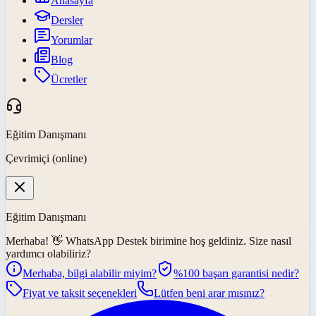
Anasayfa
Dersler
Yorumlar
Blog
Ücretler
Eğitim Danışmanı
Çevrimiçi (online)
Eğitim Danışmanı
Merhaba! 👋
WhatsApp Destek
birimine hoş geldiniz. Size nasıl
yardımcı olabiliriz?
Merhaba, bilgi alabilir miyim?
%100 başarı garantisi nedir?
Fiyat ve taksit seçenekleri
Lütfen beni arar mısınız?