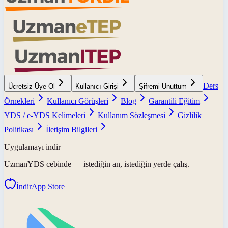
Ders
Ücretsiz Üye Ol
Kullanıcı Girişi
Şifremi Unuttum
Örnekleri
Kullanıcı Görüşleri
Blog
Garantili Eğitim
YDS / e-YDS Kelimeleri
Kullanım Sözleşmesi
Gizlilik
Politikası
İletişim Bilgileri
Uygulamayı indir
UzmanYDS
cebinde — istediğin an, istediğin yerde çalış.
İndir
App Store