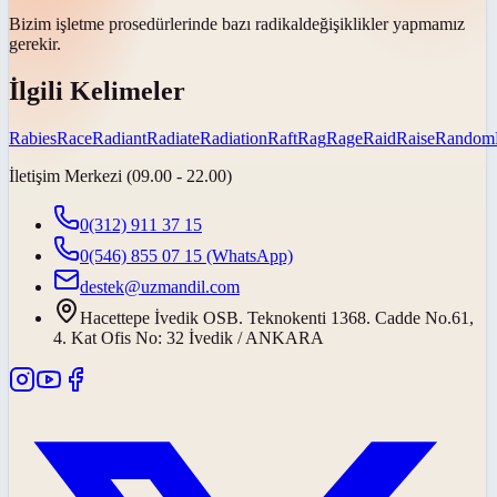
Bizim işletme prosedürlerinde bazı
radikal
değişiklikler yapmamız
gerekir.
İlgili Kelimeler
Rabies
Race
Radiant
Radiate
Radiation
Raft
Rag
Rage
Raid
Raise
Random
İletişim Merkezi (09.00 - 22.00)
0(312) 911 37 15
0(546) 855 07 15
(WhatsApp)
destek@uzmandil.com
Hacettepe İvedik OSB. Teknokenti 1368. Cadde No.61,
4. Kat Ofis No: 32 İvedik / ANKARA