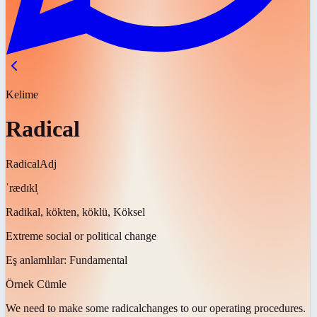
Kelime
Radical
Radical
Adj
ˈrædɪkl̩
Radikal, kökten, köklü, Köksel
Extreme social or political change
Eş anlamlılar:
Fundamental
Örnek Cümle
We need to make some
radical
changes to our operating procedures.