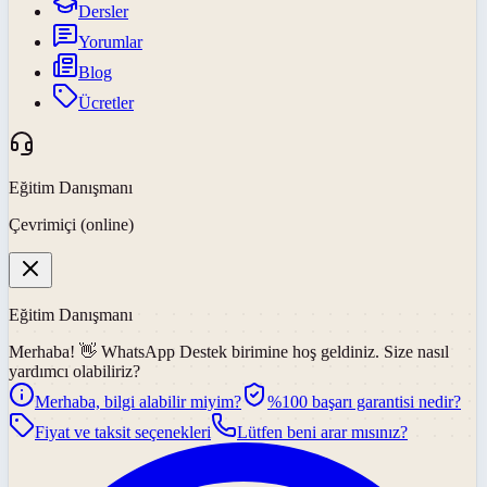
Dersler
Yorumlar
Blog
Ücretler
Eğitim Danışmanı
Çevrimiçi (online)
Eğitim Danışmanı
Merhaba! 👋
WhatsApp Destek
birimine hoş geldiniz. Size nasıl
yardımcı olabiliriz?
Merhaba, bilgi alabilir miyim?
%100 başarı garantisi nedir?
Fiyat ve taksit seçenekleri
Lütfen beni arar mısınız?