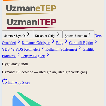
Ders
Ücretsiz Üye Ol
Kullanıcı Girişi
Şifremi Unuttum
Örnekleri
Kullanıcı Görüşleri
Blog
Garantili Eğitim
YDS / e-YDS Kelimeleri
Kullanım Sözleşmesi
Gizlilik
Politikası
İletişim Bilgileri
Uygulamayı indir
UzmanYDS
cebinde — istediğin an, istediğin yerde çalış.
İndir
App Store