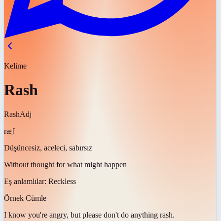
Kelime
Rash
Rash
Adj
ræʃ
Düşüncesiz, aceleci, sabırsız
Without thought for what might happen
Eş anlamlılar:
Reckless
Örnek Cümle
I know you're angry, but please don't do anything
rash
.