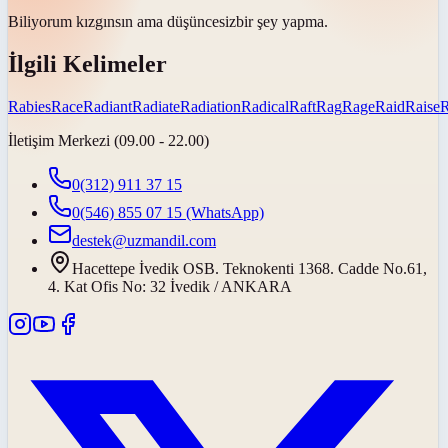
Biliyorum kızgınsın ama
düşüncesiz
bir şey yapma.
İlgili Kelimeler
Rabies
Race
Radiant
Radiate
Radiation
Radical
Raft
Rag
Rage
Raid
Raise
İletişim Merkezi (09.00 - 22.00)
0(312) 911 37 15
0(546) 855 07 15
(WhatsApp)
destek@uzmandil.com
Hacettepe İvedik OSB. Teknokenti 1368. Cadde No.61,
4. Kat Ofis No: 32 İvedik / ANKARA