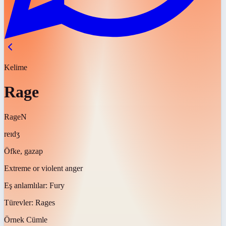
Kelime
Rage
Rage
N
reɪdʒ
Öfke, gazap
Extreme or violent anger
Eş anlamlılar:
Fury
Türevler:
Rages
Örnek Cümle