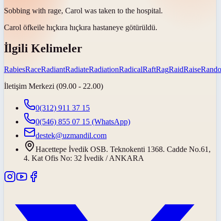
Sobbing with
rage
, Carol was taken to the hospital.
Carol
öfke
ile hıçkıra hıçkıra hastaneye götürüldü.
İlgili Kelimeler
Rabies
Race
Radiant
Radiate
Radiation
Radical
Raft
Rag
Raid
Raise
Rand
İletişim Merkezi (09.00 - 22.00)
0(312) 911 37 15
0(546) 855 07 15
(WhatsApp)
destek@uzmandil.com
Hacettepe İvedik OSB. Teknokenti 1368. Cadde No.61,
4. Kat Ofis No: 32 İvedik / ANKARA