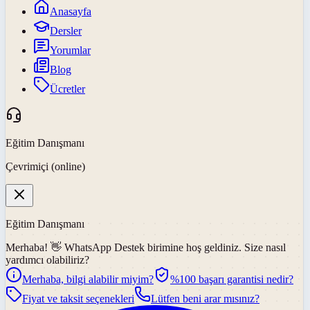
Anasayfa
Dersler
Yorumlar
Blog
Ücretler
Eğitim Danışmanı
Çevrimiçi (online)
Eğitim Danışmanı
Merhaba! 👋
WhatsApp Destek
birimine hoş geldiniz. Size nasıl
yardımcı olabiliriz?
Merhaba, bilgi alabilir miyim?
%100 başarı garantisi nedir?
Fiyat ve taksit seçenekleri
Lütfen beni arar mısınız?