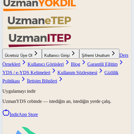
Ders
Ücretsiz Üye Ol
Kullanıcı Girişi
Şifremi Unuttum
Örnekleri
Kullanıcı Görüşleri
Blog
Garantili Eğitim
YDS / e-YDS Kelimeleri
Kullanım Sözleşmesi
Gizlilik
Politikası
İletişim Bilgileri
Uygulamayı indir
UzmanYDS
cebinde — istediğin an, istediğin yerde çalış.
İndir
App Store