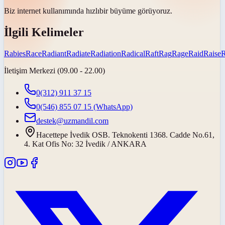
Biz internet kullanımında
hızlı
bir büyüme görüyoruz.
İlgili Kelimeler
Rabies
Race
Radiant
Radiate
Radiation
Radical
Raft
Rag
Rage
Raid
Raise
İletişim Merkezi (09.00 - 22.00)
0(312) 911 37 15
0(546) 855 07 15
(WhatsApp)
destek@uzmandil.com
Hacettepe İvedik OSB. Teknokenti 1368. Cadde No.61,
4. Kat Ofis No: 32 İvedik / ANKARA