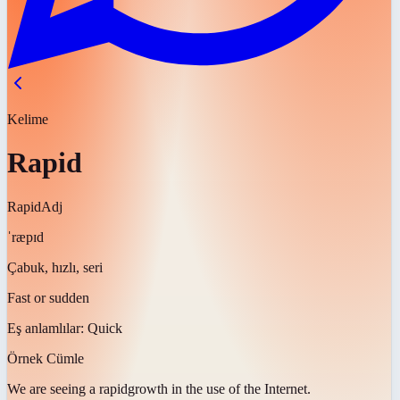
Kelime
Rapid
Rapid
Adj
ˈræpɪd
Çabuk, hızlı, seri
Fast or sudden
Eş anlamlılar:
Quick
Örnek Cümle
We are seeing a
rapid
growth in the use of the Internet.