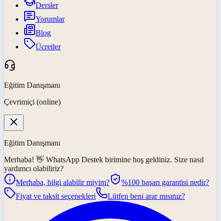
Dersler
Yorumlar
Blog
Ücretler
Eğitim Danışmanı
Çevrimiçi (online)
Eğitim Danışmanı
Merhaba! 👋
WhatsApp Destek
birimine hoş geldiniz. Size nasıl
yardımcı olabiliriz?
Merhaba, bilgi alabilir miyim?
%100 başarı garantisi nedir?
Fiyat ve taksit seçenekleri
Lütfen beni arar mısınız?