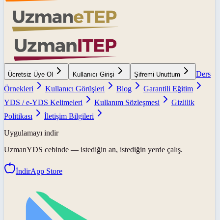
Ders
Ücretsiz Üye Ol
Kullanıcı Girişi
Şifremi Unuttum
Örnekleri
Kullanıcı Görüşleri
Blog
Garantili Eğitim
YDS / e-YDS Kelimeleri
Kullanım Sözleşmesi
Gizlilik
Politikası
İletişim Bilgileri
Uygulamayı indir
UzmanYDS
cebinde — istediğin an, istediğin yerde çalış.
İndir
App Store