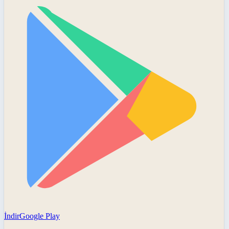
İndir
Google Play