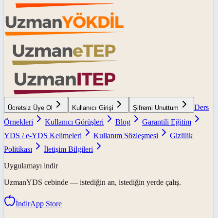
Ders
Ücretsiz Üye Ol
Kullanıcı Girişi
Şifremi Unuttum
Örnekleri
Kullanıcı Görüşleri
Blog
Garantili Eğitim
YDS / e-YDS Kelimeleri
Kullanım Sözleşmesi
Gizlilik
Politikası
İletişim Bilgileri
Uygulamayı indir
UzmanYDS
cebinde — istediğin an, istediğin yerde çalış.
İndir
App Store