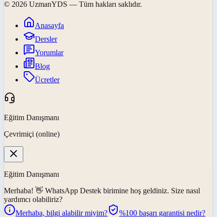
©
2026
UzmanYDS
— Tüm hakları saklıdır.
Anasayfa
Dersler
Yorumlar
Blog
Ücretler
Eğitim Danışmanı
Çevrimiçi (online)
Eğitim Danışmanı
Merhaba! 👋
WhatsApp Destek
birimine hoş geldiniz. Size nasıl
yardımcı olabiliriz?
Merhaba, bilgi alabilir miyim?
%100 başarı garantisi nedir?