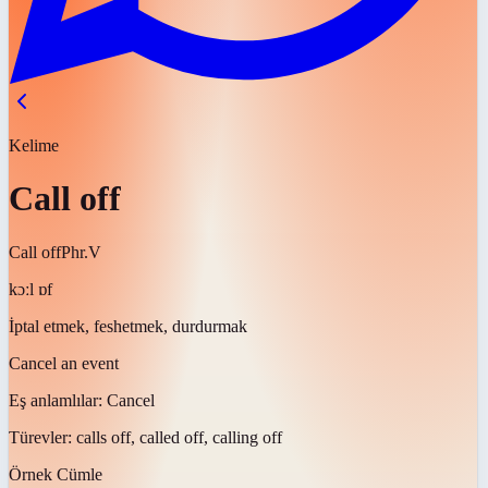
Kelime
Call off
Call off
Phr.V
kɔːl ɒf
İptal etmek, feshetmek, durdurmak
Cancel an event
Eş anlamlılar:
Cancel
Türevler:
calls off, called off, calling off
Örnek Cümle