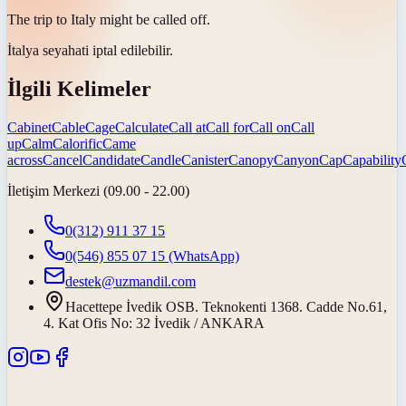
The trip to Italy might be
called off
.
İtalya seyahati
iptal edilebilir
.
İlgili Kelimeler
Cabinet
Cable
Cage
Calculate
Call at
Call for
Call on
Call
up
Calm
Calorific
Came
across
Cancel
Candidate
Candle
Canister
Canopy
Canyon
Cap
Capability
İletişim Merkezi (09.00 - 22.00)
0(312) 911 37 15
0(546) 855 07 15
(WhatsApp)
destek@uzmandil.com
Hacettepe İvedik OSB. Teknokenti 1368. Cadde No.61,
4. Kat Ofis No: 32 İvedik / ANKARA