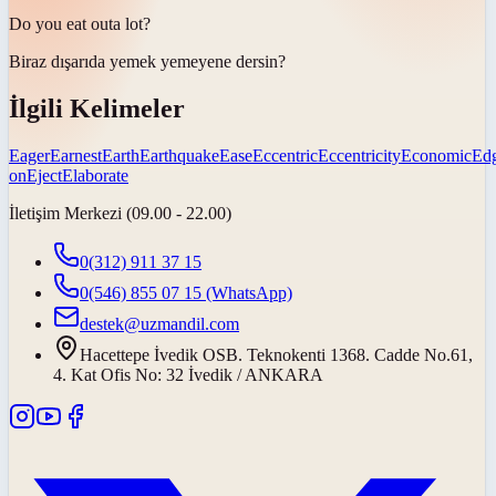
Do you
eat out
a lot?
Biraz
dışarıda yemek yemeye
ne dersin?
İlgili Kelimeler
Eager
Earnest
Earth
Earthquake
Ease
Eccentric
Eccentricity
Economic
Ed
on
Eject
Elaborate
İletişim Merkezi (09.00 - 22.00)
0(312) 911 37 15
0(546) 855 07 15
(WhatsApp)
destek@uzmandil.com
Hacettepe İvedik OSB. Teknokenti 1368. Cadde No.61,
4. Kat Ofis No: 32 İvedik / ANKARA