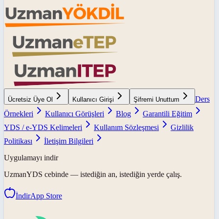
Ders
Ücretsiz Üye Ol
Kullanıcı Girişi
Şifremi Unuttum
Örnekleri
Kullanıcı Görüşleri
Blog
Garantili Eğitim
YDS / e-YDS Kelimeleri
Kullanım Sözleşmesi
Gizlilik
Politikası
İletişim Bilgileri
Uygulamayı indir
UzmanYDS
cebinde — istediğin an, istediğin yerde çalış.
İndir
App Store