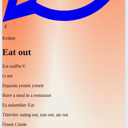
Kelime
Eat out
Eat out
Phr.V
iːt aʊt
Dışarıda yemek yemek
Have a meal in a restaurant
Eş anlamlılar:
Eat
Türevler:
eating out, eats out, ate out
Örnek Cümle