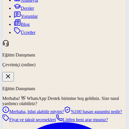
Anasayfa
Dersler
Yorumlar
Blog
Ücretler
Eğitim Danışmanı
Çevrimiçi (online)
Eğitim Danışmanı
Merhaba! 👋
WhatsApp Destek
birimine hoş geldiniz. Size nasıl
yardımcı olabiliriz?
Merhaba, bilgi alabilir miyim?
%100 başarı garantisi nedir?
Fiyat ve taksit seçenekleri
Lütfen beni arar mısınız?