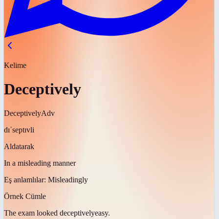
Kelime
Deceptively
Deceptively
Adv
dɪˈseptɪvli
Aldatarak
In a misleading manner
Eş anlamlılar:
Misleadingly
Örnek Cümle
The exam looked
deceptively
easy.