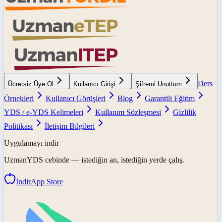
Ders
Ücretsiz Üye Ol
Kullanıcı Girişi
Şifremi Unuttum
Örnekleri
Kullanıcı Görüşleri
Blog
Garantili Eğitim
YDS / e-YDS Kelimeleri
Kullanım Sözleşmesi
Gizlilik
Politikası
İletişim Bilgileri
Uygulamayı indir
UzmanYDS
cebinde — istediğin an, istediğin yerde çalış.
İndir
App Store