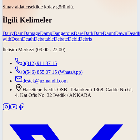
Sınav
aldatıcı
şekilde kolay göründü.
İlgili Kelimeler
Dairy
Dam
Damage
Damp
Dangerous
Dare
Dark
Date
Daunt
Dawn
Deadl
with
Dean
Death
Debatable
Debate
Debit
Debris
İletişim Merkezi (09.00 - 22.00)
0(312) 911 37 15
0(546) 855 07 15
(WhatsApp)
destek@uzmandil.com
Hacettepe İvedik OSB. Teknokenti 1368. Cadde No.61,
4. Kat Ofis No: 32 İvedik / ANKARA