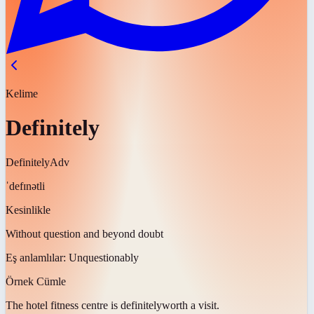
Kelime
Definitely
Definitely
Adv
ˈdefɪnətli
Kesinlikle
Without question and beyond doubt
Eş anlamlılar:
Unquestionably
Örnek Cümle
The hotel fitness centre is
definitely
worth a visit.