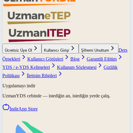
Ders
Ücretsiz Üye Ol
Kullanıcı Girişi
Şifremi Unuttum
Örnekleri
Kullanıcı Görüşleri
Blog
Garantili Eğitim
YDS / e-YDS Kelimeleri
Kullanım Sözleşmesi
Gizlilik
Politikası
İletişim Bilgileri
Uygulamayı indir
UzmanYDS
cebinde — istediğin an, istediğin yerde çalış.
İndir
App Store