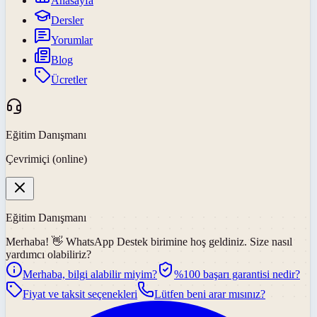
Anasayfa
Dersler
Yorumlar
Blog
Ücretler
Eğitim Danışmanı
Çevrimiçi (online)
Eğitim Danışmanı
Merhaba! 👋
WhatsApp Destek
birimine hoş geldiniz. Size nasıl
yardımcı olabiliriz?
Merhaba, bilgi alabilir miyim?
%100 başarı garantisi nedir?
Fiyat ve taksit seçenekleri
Lütfen beni arar mısınız?