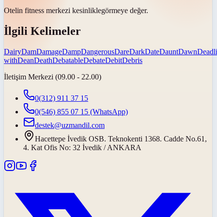
Otelin fitness merkezi
kesinlikle
görmeye değer.
İlgili Kelimeler
Dairy
Dam
Damage
Damp
Dangerous
Dare
Dark
Date
Daunt
Dawn
Deadl
with
Dean
Death
Debatable
Debate
Debit
Debris
İletişim Merkezi (09.00 - 22.00)
0(312) 911 37 15
0(546) 855 07 15
(WhatsApp)
destek@uzmandil.com
Hacettepe İvedik OSB. Teknokenti 1368. Cadde No.61,
4. Kat Ofis No: 32 İvedik / ANKARA