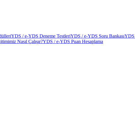
ülleri
YDS / e-YDS Deneme Testleri
YDS / e-YDS Soru Bankası
YDS 
itimimiz Nasıl Çalışır?
YDS / e-YDS Puan Hesaplama