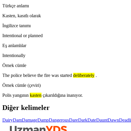
Türkçe anlamı
Kasten, kasıtlı olarak
İngilizce tanımı
Intentional or planned
Eş anlamlılar
Intentionally
Örnek cümle
The police believe the fire was started
deliberately
.
Örnek cümle (çeviri)
Polis yangının
kasten
çıkarıldığına inanıyor.
Diğer kelimeler
Dairy
Dam
Damage
Damp
Dangerous
Dare
Dark
Date
Daunt
Dawn
Deadl