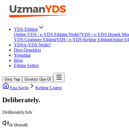
YDS Eğitimi
Online YDS / e-YDS Eğitimi Nedir?
YDS / e-YDS Destek Mod
YDS Grammer Eğitimi
YDS / e-YDS Kelime Eğitimi
Online Eğ
YDS/e-YDS Nedir?
Ders Örnekleri
Yorumlar
Blog
Eğitim Setleri
Giriş Yap
Ücretsiz Üye Ol
Ana Sayfa
Kelime Listesi
Deliberately
.
Deliberately
Adv
dɪˈlɪbərətli