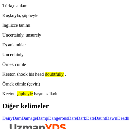
Türkçe anlamı
Kuşkuyla, şüpheyle
İngilizce tanımı
Uncertainly, unsurely
Eş anlamlılar
Uncertainly
Örnek cümle
Keeton shook his head
doubtfully
.
Örnek cümle (çeviri)
Keeton
şüpheyle
başını salladı.
Diğer kelimeler
Dairy
Dam
Damage
Damp
Dangerous
Dare
Dark
Date
Daunt
Dawn
Deadl