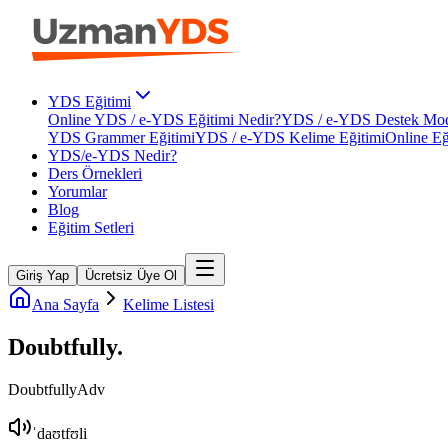
YDS Eğitimi
Online YDS / e-YDS Eğitimi Nedir?
YDS / e-YDS Destek Mod
YDS Grammer Eğitimi
YDS / e-YDS Kelime Eğitimi
Online Eğ
YDS/e-YDS Nedir?
Ders Örnekleri
Yorumlar
Blog
Eğitim Setleri
Giriş Yap
Ücretsiz Üye Ol
Ana Sayfa
Kelime Listesi
Doubtfully
.
Doubtfully
Adv
ˈdaʊtfʊli