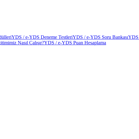
ülleri
YDS / e-YDS Deneme Testleri
YDS / e-YDS Soru Bankası
YDS 
itimimiz Nasıl Çalışır?
YDS / e-YDS Puan Hesaplama